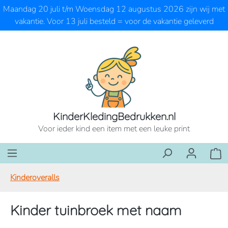
Maandag 20 juli t/m Woensdag 12 augustus 2026 zijn wij met
Ga naar de hoofdinhoud
vakantie. Voor 13 juli besteld = voor de vakantie geleverd
KinderKledingBedrukken.nl
Voor ieder kind een item met een leuke print
Wink
Kinderoveralls
Kinder tuinbroek met naam