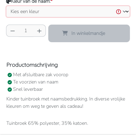
Kleur van de naam:
*
Producthoeveelheid: Voer de gewenste hoeve
In winkelmandje
Productomschrijving
Met afsluitbare zak voorop
Te voorzien van naam
Snel leverbaar
Kinder tuinbroek met naamsbedrukking. In diverse vrolijke
kleuren om weg te geven als cadeau!
Tuinbroek 65% polyester, 35% katoen.
1 grote borstzak met drukknoopsluiting.