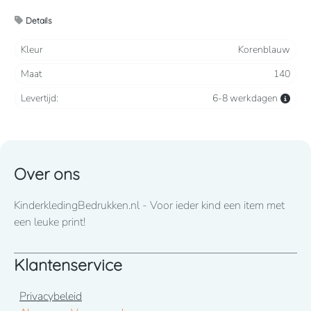
2 steekzakken, 2 intasten, achterzak en duimstokzak
Details
Verkrijgbaar vanaf maat 86 t/m 164
Kleur
Korenblauw
Maat
140
Wij drukken standaard met lettertype CooperBlack
Levertijd:
6-8 werkdagen
Voor spoed levering dient u altijd telefonisch contact met
ons op te nemen! 050-2053307
Over ons
KinderkledingBedrukken.nl - Voor ieder kind een item met
een leuke print!
Klantenservice
Privacybeleid