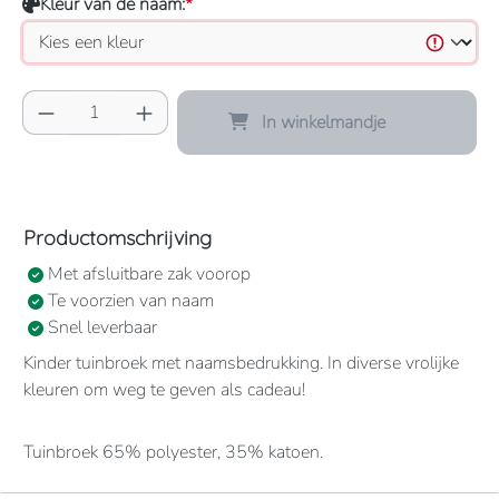
Kleur van de naam:
*
Producthoeveelheid: Voer de gewenste hoeve
In winkelmandje
Productomschrijving
Met afsluitbare zak voorop
Te voorzien van naam
Snel leverbaar
Kinder tuinbroek met naamsbedrukking. In diverse vrolijke
kleuren om weg te geven als cadeau!
Tuinbroek 65% polyester, 35% katoen.
1 grote borstzak met drukknoopsluiting.