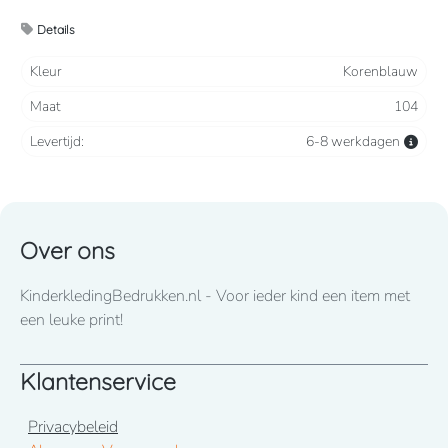
2 steekzakken, 2 intasten, achterzak en duimstokzak
Details
Verkrijgbaar vanaf maat 86 t/m 164
Kleur
Korenblauw
Maat
104
Wij drukken standaard met lettertype CooperBlack
Levertijd:
6-8 werkdagen
Voor spoed levering dient u altijd telefonisch contact met
ons op te nemen! 050-2053307
Over ons
KinderkledingBedrukken.nl - Voor ieder kind een item met
een leuke print!
Klantenservice
Privacybeleid