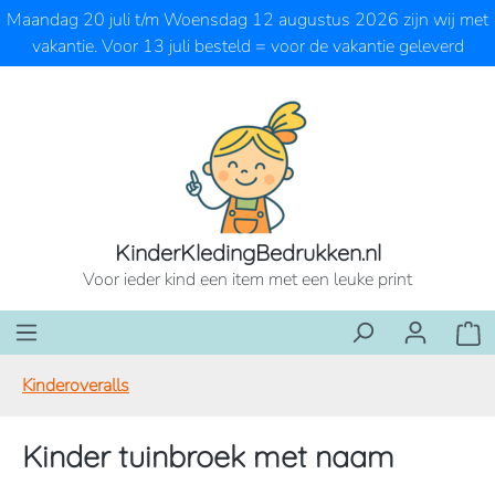
Maandag 20 juli t/m Woensdag 12 augustus 2026 zijn wij met
Ga naar de hoofdinhoud
vakantie. Voor 13 juli besteld = voor de vakantie geleverd
KinderKledingBedrukken.nl
Voor ieder kind een item met een leuke print
Wink
Kinderoveralls
Kinder tuinbroek met naam