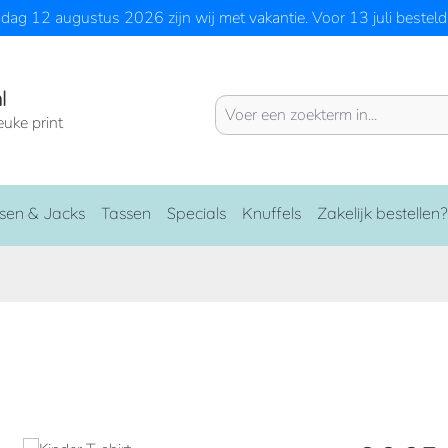
ag 12 augustus 2026 zijn wij met vakantie. Voor 13 juli besteld 
l
euke print
sen & Jacks
Tassen
Specials
Knuffels
Zakelijk bestellen?