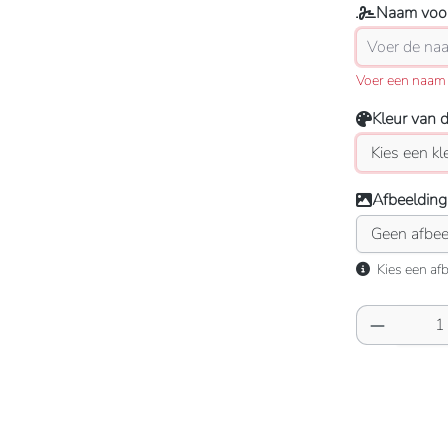
Naam voor
Voer een naam 
Kleur van 
Afbeelding
Kies een afb
Producth