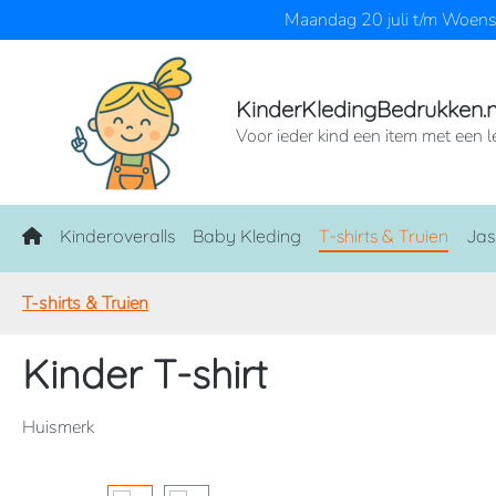
Maandag 20 juli t/m Woensd
naar de hoofdinhoud
Ga naar de zoekopdracht
Ga naar de hoofdnavigatie
KinderKledingBedrukken.n
Voor ieder kind een item met een l
Home
Kinderoveralls
Baby Kleding
T-shirts & Truien
Jas
T-shirts & Truien
Kinder T-shirt
Huismerk