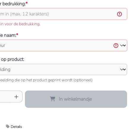
 bedrukking:
*
in voor de bedrukking.
de naam:
*
 op product:
eelding die op het product geprint wordt (optioneel)
oeveelheid: Voer de gewenste hoeveelheid 
In winkelmandje
Details