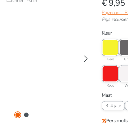
€ 9,95
Prijzen incl.
Prijs inclusi
Selecteer
Kleur
Kleuroptie: G
Kleur
Geel
Geel
Gr
Kleuroptie: R
Kleu
Rood
Rood
W
Selecteer
Maat
Maatoptie: 3-
M
3-4 jaar
Personalis