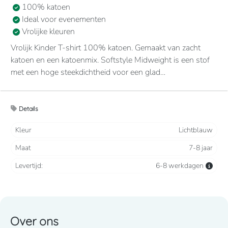
100% katoen
Ideal voor evenementen
Vrolijke kleuren
Vrolijk Kinder T-shirt 100% katoen. Gemaakt van zacht
katoen en een katoenmix. Softstyle Midweight is een stof
met een hoge steekdichtheid voor een glad
bedrukkingsvlak. De zachte ringgesponnen stof voelt
aangenaam op de huid. Zonder stiksel, minder breed, kraag
met ribboord. Nektape in de kraag en aan de schouders,
Details
voor meer comfort en duurzaamheid.
Kleur
Lichtblauw
Maat
7-8 jaar
Levertijd:
6-8 werkdagen
Over ons