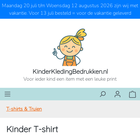
Maandag 20 juli t/m Woensdag 12 augustus 2026 zijn wij met
Ga naar de hoofdinhoud
vakantie. Voor 13 juli besteld = voor de vakantie geleverd
KinderKledingBedrukken.nl
Voor ieder kind een item met een leuke print
Wink
T-shirts & Truien
Kinder T-shirt