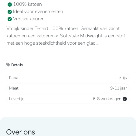
100% katoen
Ideal voor evenementen
Vrolijke kleuren
Vrolijk Kinder T-shirt 100% katoen. Gemaakt van zacht
katoen en een katoenmix. Softstyle Midweight is een stof
met een hoge steekdichtheid voor een glad
bedrukkingsvlak. De zachte ringgesponnen stof voelt
aangenaam op de huid. Zonder stiksel, minder breed, kraag
met ribboord. Nektape in de kraag en aan de schouders,
Details
voor meer comfort en duurzaamheid.
Kleur
Grijs
Maat
9-11 jaar
Levertijd:
6-8 werkdagen
Over ons