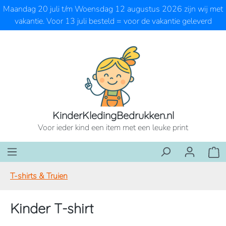
Maandag 20 juli t/m Woensdag 12 augustus 2026 zijn wij met
Ga naar de hoofdinhoud
vakantie. Voor 13 juli besteld = voor de vakantie geleverd
KinderKledingBedrukken.nl
Voor ieder kind een item met een leuke print
Wink
T-shirts & Truien
Kinder T-shirt