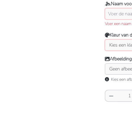
Naam voor
Voer een naam 
Kleur van 
Afbeelding
Kies een afb
Producth