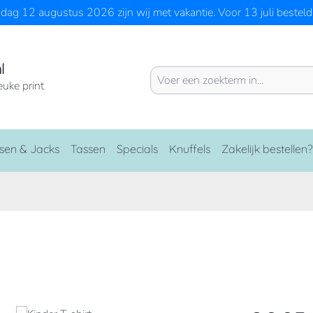
ag 12 augustus 2026 zijn wij met vakantie. Voor 13 juli besteld 
l
euke print
sen & Jacks
Tassen
Specials
Knuffels
Zakelijk bestellen?