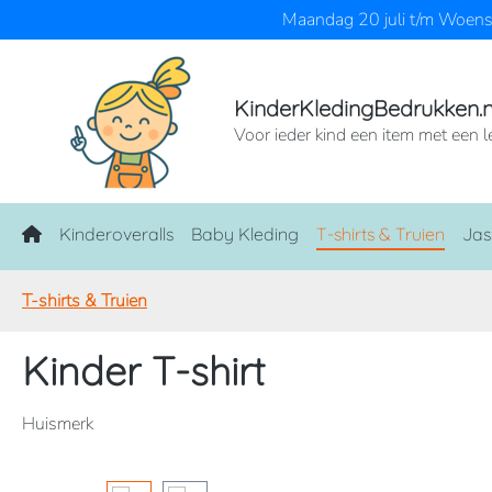
Maandag 20 juli t/m Woensd
naar de hoofdinhoud
Ga naar de zoekopdracht
Ga naar de hoofdnavigatie
KinderKledingBedrukken.n
Voor ieder kind een item met een l
Home
Kinderoveralls
Baby Kleding
T-shirts & Truien
Jas
T-shirts & Truien
Kinder T-shirt
Huismerk