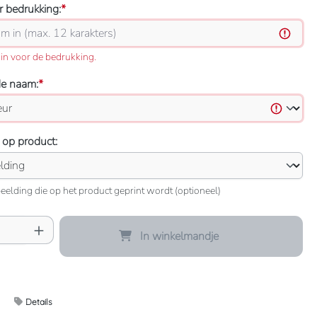
 bedrukking:
*
in voor de bedrukking.
de naam:
*
 op product:
eelding die op het product geprint wordt (optioneel)
oeveelheid: Voer de gewenste hoeveelheid 
In winkelmandje
Details