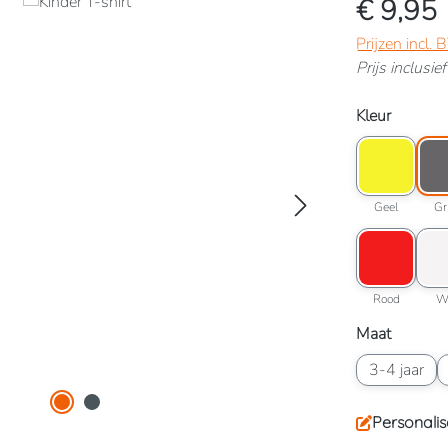
€ 9,95
Prijzen incl.
Prijs inclusi
Selecteer
Kleur
Kleuroptie: G
Kleur
Geel
Geel
Gr
Kleuroptie: R
Kleu
Rood
Rood
W
Selecteer
Maat
Maatoptie: 3-
M
3-4 jaar
Personalis