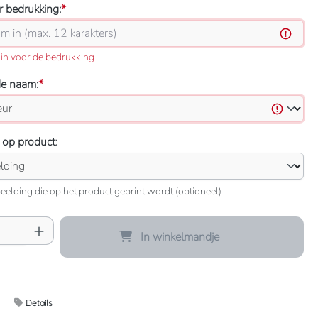
 bedrukking:
*
in voor de bedrukking.
de naam:
*
 op product:
eelding die op het product geprint wordt (optioneel)
oeveelheid: Voer de gewenste hoeveelheid 
In winkelmandje
Details