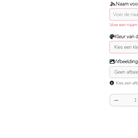
Naam voor
Voer een naam 
Kleur van 
Afbeelding
Kies een afb
Producth