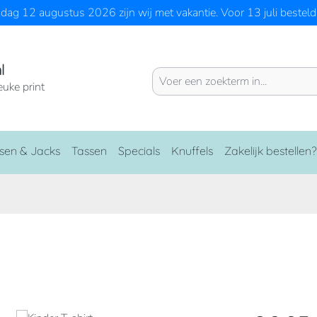
ag 12 augustus 2026 zijn wij met vakantie. Voor 13 juli besteld 
l
euke print
sen & Jacks
Tassen
Specials
Knuffels
Zakelijk bestellen?