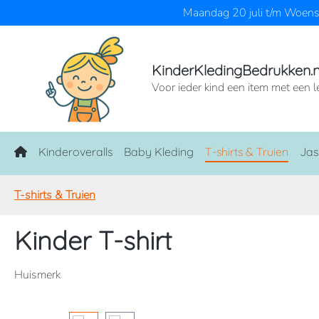
Maandag 20 juli t/m Woensd
naar de hoofdinhoud
Ga naar de zoekopdracht
Ga naar de hoofdnavigatie
KinderKledingBedrukken.n
Voor ieder kind een item met een l
Home
Kinderoveralls
Baby Kleding
T-shirts & Truien
Jas
T-shirts & Truien
Kinder T-shirt
Huismerk