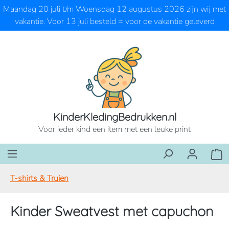
Maandag 20 juli t/m Woensdag 12 augustus 2026 zijn wij met
Ga naar de hoofdinhoud
vakantie. Voor 13 juli besteld = voor de vakantie geleverd
KinderKledingBedrukken.nl
Voor ieder kind een item met een leuke print
Wink
T-shirts & Truien
Kinder Sweatvest met capuchon