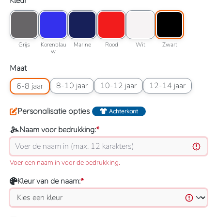
Selecteer
Kleur
Kleuroptie: Grijs
Kleuroptie: Korenblauw
Kleuroptie: Marine
Kleuroptie: Rood
Kleuroptie: Wit
Kleuroptie: Zwart
Grijs
Korenblauw
Marine
Rood
Wit
Zwart
Grijs
Korenblau
Marine
Rood
Wit
Zwart
w
Selecteer
Maat
Maatoptie: 6-8 jaar
Maatoptie: 8-10 jaar
Maatoptie: 10-12 jaar
Maatoptie: 12-14 jaar
8-10 jaar
10-12 jaar
12-14 jaar
6-8 jaar
Personalisatie opties
Achterkant
Naam voor bedrukking:
*
Voer een naam in voor de bedrukking.
Kleur van de naam:
*