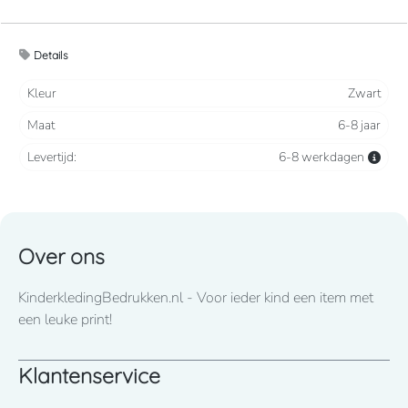
Geborsteld fleece aan de binnenkant, voor een
Details
optimaal comfort.
Kleur
Zwart
Tijdloos en casual.
Maat
6-8 jaar
Levertijd:
6-8 werkdagen
300 grams
Over ons
KinderkledingBedrukken.nl - Voor ieder kind een item met
een leuke print!
Klantenservice