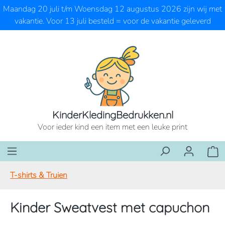
Maandag 20 juli t/m Woensdag 12 augustus 2026 zijn wij met
Ga naar de hoofdinhoud
vakantie. Voor 13 juli besteld = voor de vakantie geleverd
KinderKledingBedrukken.nl
Voor ieder kind een item met een leuke print
Wink
T-shirts & Truien
Kinder Sweatvest met capuchon