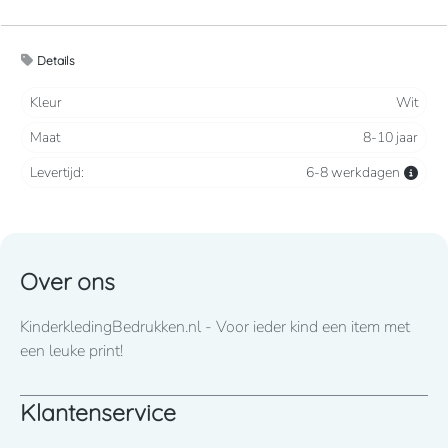
Geborsteld fleece aan de binnenkant, voor een
Details
optimaal comfort.
Kleur
Wit
Tijdloos en casual.
Maat
8-10 jaar
Levertijd:
6-8 werkdagen
300 grams
Over ons
KinderkledingBedrukken.nl - Voor ieder kind een item met
een leuke print!
Klantenservice