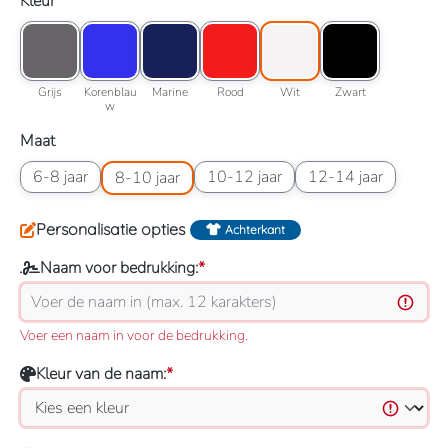
Selecteer
Kleur
Kleuroptie: Grijs
Kleuroptie: Korenblauw
Kleuroptie: Marine
Kleuroptie: Rood
Kleuroptie: Wit
Kleuroptie: Zwart
Grijs
Korenblauw
Marine
Rood
Wit
Zwart
Grijs
Korenblau
Marine
Rood
Wit
Zwart
w
Selecteer
Maat
Maatoptie: 6-8 jaar
Maatoptie: 8-10 jaar
Maatoptie: 10-12 jaar
Maatoptie: 12-14 jaar
6-8 jaar
10-12 jaar
12-14 jaar
8-10 jaar
Personalisatie opties
Achterkant
Naam voor bedrukking:
*
Voer een naam in voor de bedrukking.
Kleur van de naam:
*