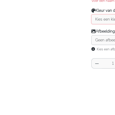
Voer een naam 
Kleur van 
Afbeelding
Kies een afb
Producth