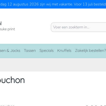
ag 12 augustus 2026 zijn wij met vakantie. Voor 13 juli besteld 
l
euke print
sen & Jacks
Tassen
Specials
Knuffels
Zakelijk bestellen?
puchon