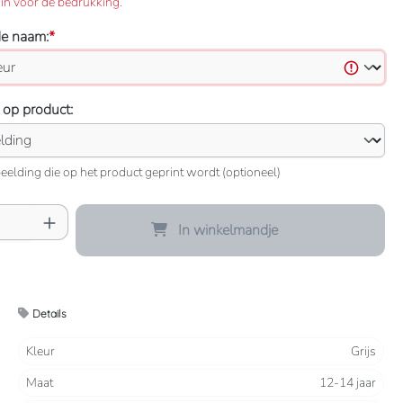
in voor de bedrukking.
de naam:
*
 op product:
eelding die op het product geprint wordt (optioneel)
oeveelheid: Voer de gewenste hoeveelheid 
In winkelmandje
Details
Kleur
Grijs
Maat
12-14 jaar