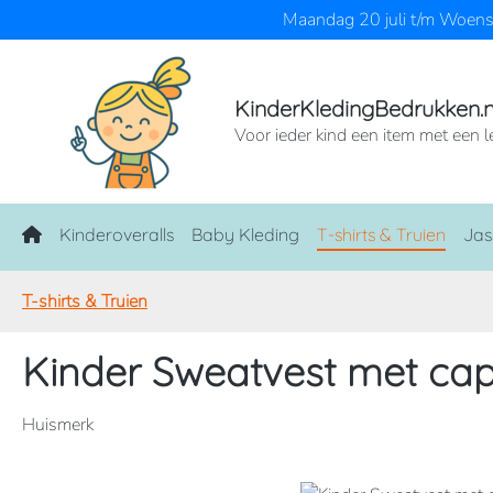
Maandag 20 juli t/m Woensd
naar de hoofdinhoud
Ga naar de zoekopdracht
Ga naar de hoofdnavigatie
KinderKledingBedrukken.n
Voor ieder kind een item met een l
Home
Kinderoveralls
Baby Kleding
T-shirts & Truien
Jas
T-shirts & Truien
Kinder Sweatvest met ca
Huismerk