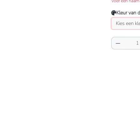
Voer een naam 
Kleur van 
Producth