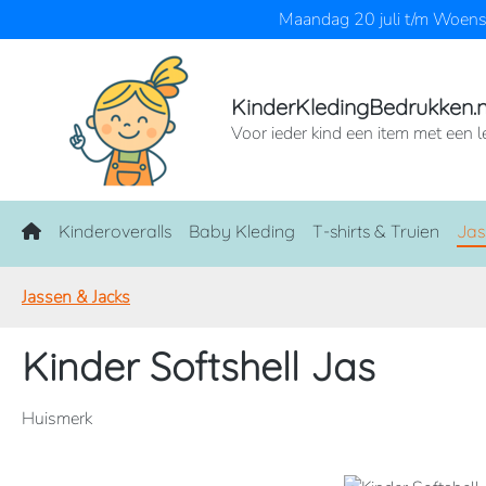
Maandag 20 juli t/m Woensd
naar de hoofdinhoud
Ga naar de zoekopdracht
Ga naar de hoofdnavigatie
KinderKledingBedrukken.n
Voor ieder kind een item met een l
Home
Kinderoveralls
Baby Kleding
T-shirts & Truien
Jas
Jassen & Jacks
Kinder Softshell Jas
Huismerk