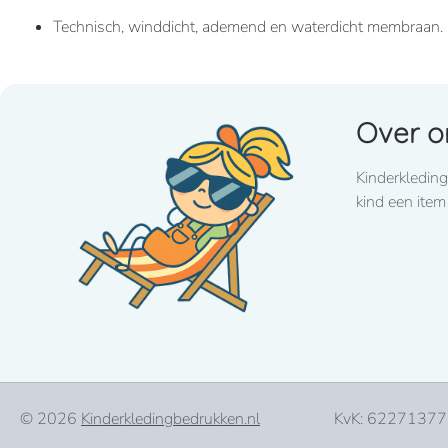
Technisch, winddicht, ademend en waterdicht membraan.
Biedt een optimaal comfort dankzij het elastische materiaa
Over o
Ritssluiting
Kinderkleding
Zakken met rits aan de voorkant en 1 zak met rits op de 
kind een item
© 2026
Kinderkledingbedrukken.nl
KvK: 62271377