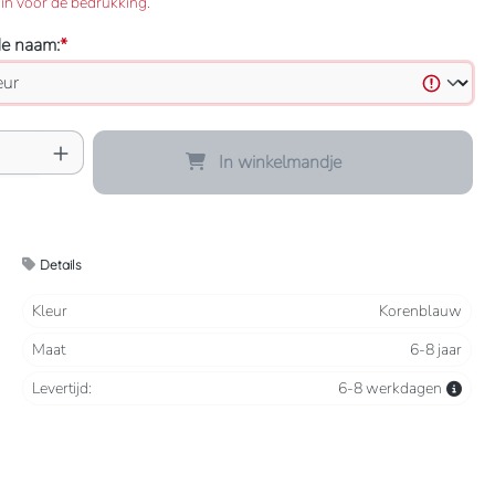
in voor de bedrukking.
de naam:
*
oeveelheid: Voer de gewenste hoeveelheid 
In winkelmandje
Details
Kleur
Korenblauw
Maat
6-8 jaar
Levertijd:
6-8 werkdagen