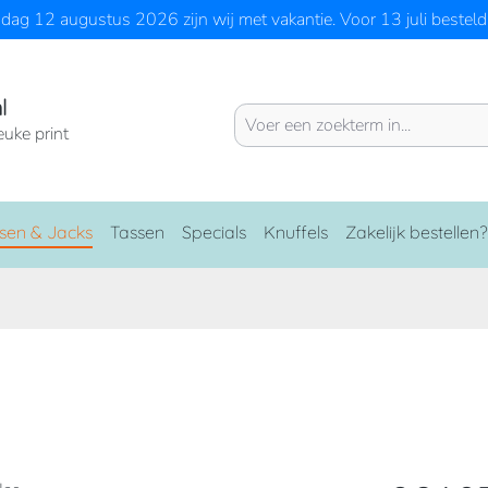
ag 12 augustus 2026 zijn wij met vakantie. Voor 13 juli besteld 
l
euke print
sen & Jacks
Tassen
Specials
Knuffels
Zakelijk bestellen?