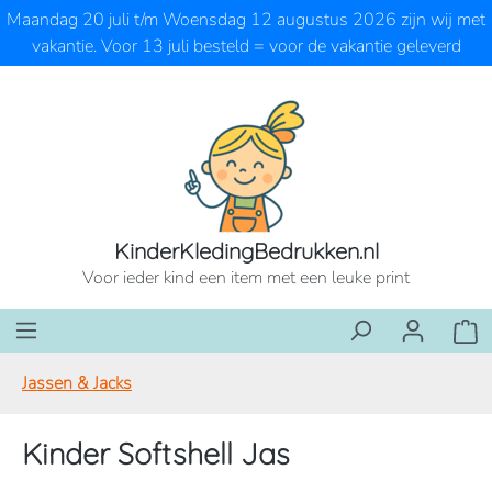
Maandag 20 juli t/m Woensdag 12 augustus 2026 zijn wij met
Ga naar de hoofdinhoud
vakantie. Voor 13 juli besteld = voor de vakantie geleverd
KinderKledingBedrukken.nl
Voor ieder kind een item met een leuke print
Wink
Jassen & Jacks
Kinder Softshell Jas