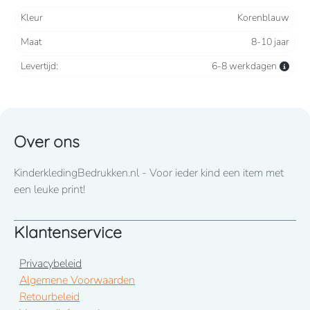
materiaal.
Kleur
Korenblauw
Maat
8-10 jaar
Ritssluiting
Levertijd:
6-8 werkdagen
Zakken met rits aan de voorkant en 1 zak met rits op
de linkermouw
Over ons
KinderkledingBedrukken.nl - Voor ieder kind een item met
een leuke print!
Klantenservice
Privacybeleid
Algemene Voorwaarden
Retourbeleid