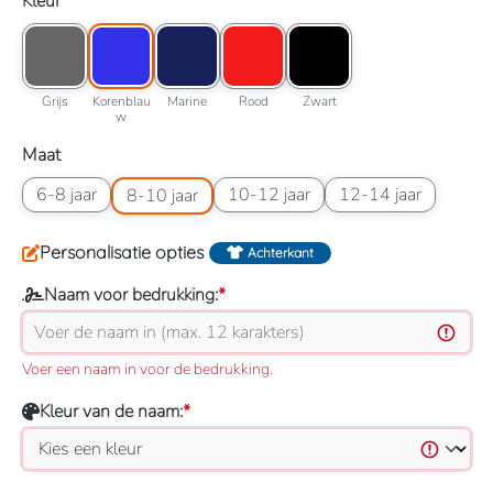
Selecteer
Kleur
Kleuroptie: Grijs
Kleuroptie: Korenblauw
Kleuroptie: Marine
Kleuroptie: Rood
Kleuroptie: Zwart
Grijs
Korenblauw
Marine
Rood
Zwart
Grijs
Korenblau
Marine
Rood
Zwart
w
Selecteer
Maat
Maatoptie: 6-8 jaar
Maatoptie: 8-10 jaar
Maatoptie: 10-12 jaar
Maatoptie: 12-14 jaar
6-8 jaar
10-12 jaar
12-14 jaar
8-10 jaar
Personalisatie opties
Achterkant
Naam voor bedrukking:
*
Voer een naam in voor de bedrukking.
Kleur van de naam:
*