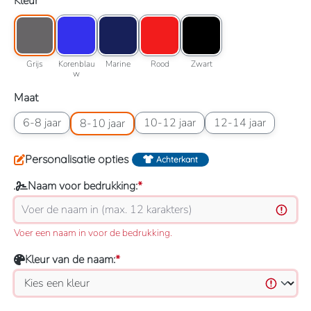
Selecteer
Kleur
Kleuroptie: Grijs
Kleuroptie: Korenblauw
Kleuroptie: Marine
Kleuroptie: Rood
Kleuroptie: Zwart
Grijs
Korenblauw
Marine
Rood
Zwart
Grijs
Korenblau
Marine
Rood
Zwart
w
Selecteer
Maat
Maatoptie: 6-8 jaar
Maatoptie: 8-10 jaar
Maatoptie: 10-12 jaar
Maatoptie: 12-14 jaar
6-8 jaar
10-12 jaar
12-14 jaar
8-10 jaar
Personalisatie opties
Achterkant
Naam voor bedrukking:
*
Voer een naam in voor de bedrukking.
Kleur van de naam:
*