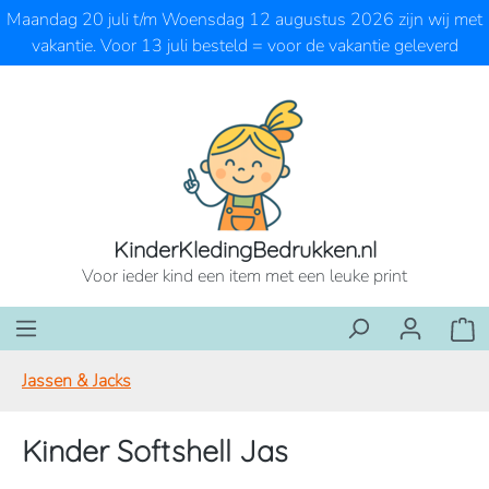
Maandag 20 juli t/m Woensdag 12 augustus 2026 zijn wij met
Ga naar de hoofdinhoud
vakantie. Voor 13 juli besteld = voor de vakantie geleverd
KinderKledingBedrukken.nl
Voor ieder kind een item met een leuke print
Wink
Jassen & Jacks
Kinder Softshell Jas