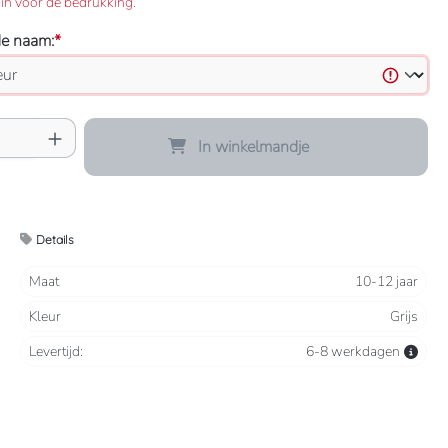
in voor de bedrukking.
de naam:
*
oeveelheid: Voer de gewenste hoeveelheid 
In winkelmandje
Details
Maat
10-12 jaar
Kleur
Grijs
Levertijd:
6-8 werkdagen