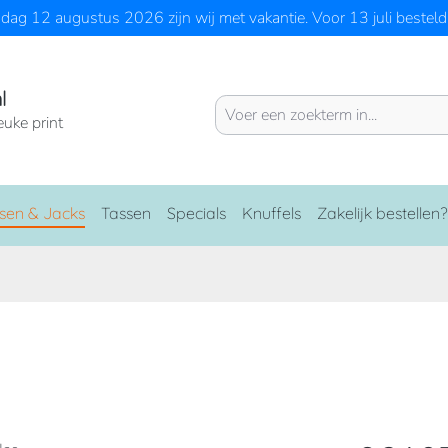
ag 12 augustus 2026 zijn wij met vakantie. Voor 13 juli besteld 
l
euke print
sen & Jacks
Tassen
Specials
Knuffels
Zakelijk bestellen?