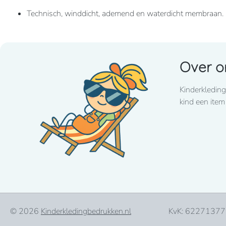
Technisch, winddicht, ademend en waterdicht membraan.
Biedt een optimaal comfort dankzij het elastische materiaa
Over o
Ritssluiting
Kinderkleding
Zakken met rits aan de voorkant en 1 zak met rits op de 
kind een item
© 2026
Kinderkledingbedrukken.nl
KvK: 62271377