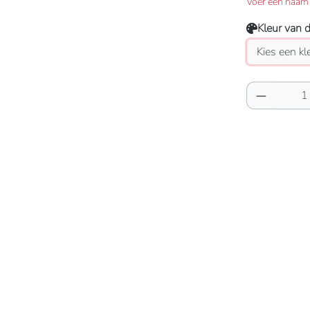
Voer een naam 
Kleur van 
Producth