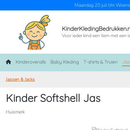
Maandag 20 juli t/m Woensd
naar de hoofdinhoud
Ga naar de zoekopdracht
Ga naar de hoofdnavigatie
KinderKledingBedrukken.n
Voor ieder kind een item met een l
Home
Kinderoveralls
Baby Kleding
T-shirts & Truien
Jas
Jassen & Jacks
Kinder Softshell Jas
Huismerk