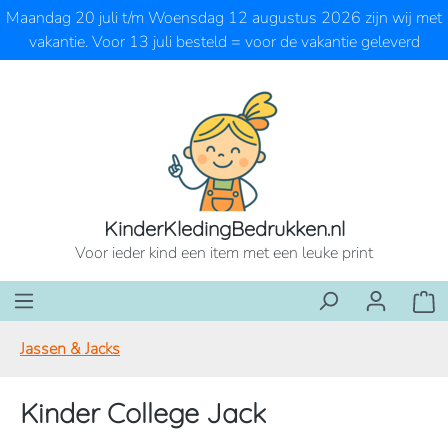
Maandag 20 juli t/m Woensdag 12 augustus 2026 zijn wij met
Ga naar de hoofdinhoud
vakantie. Voor 13 juli besteld = voor de vakantie geleverd
KinderKledingBedrukken.nl
Voor ieder kind een item met een leuke print
Wink
Jassen & Jacks
Kinder College Jack