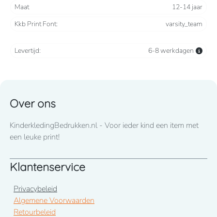
Maat
12-14 jaar
70% katoen / 30% polyester Geborsteld fleece
Kkb Print Font:
varsity_team
3 draden. Contrasterende ingezette mouwen. Sluit aan
de voorkant met drukknopen.Ribboord met 2
Levertijd:
contrasterende biesjes aan kraag, mouwen en
6-8 werkdagen
onderkant. 2 omzoomde zakken aan de voorkant.
Nektape met visgraatmotief en ophanglus in de kraag.
Over ons
KinderkledingBedrukken.nl - Voor ieder kind een item met
een leuke print!
Klantenservice
Privacybeleid
Algemene Voorwaarden
Retourbeleid