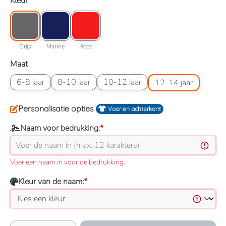
Selecteer
Kleur
Kleuroptie: Grijs
Kleuroptie: Marine
Kleuroptie: Rood
Grijs
Marine
Rood
Grijs
Marine
Rood
Selecteer
Maat
Maatoptie: 6-8 jaar
Maatoptie: 8-10 jaar
Maatoptie: 10-12 jaar
Maatoptie: 12-14 jaar
6-8 jaar
8-10 jaar
10-12 jaar
12-14 jaar
Personalisatie opties
Voor en achterkant
Naam voor bedrukking:
*
Voer een naam in voor de bedrukking.
Kleur van de naam:
*