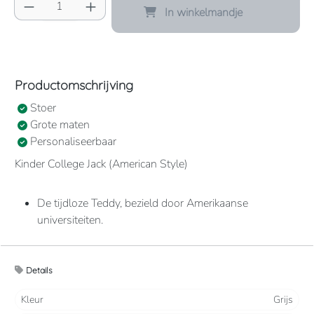
Producthoeveelheid: Voer de gewenste hoeve
In winkelmandje
Productomschrijving
Stoer
Grote maten
Personaliseerbaar
Kinder College Jack (American Style)
De tijdloze Teddy, bezield door Amerikaanse
universiteiten.
Optimaal comfort.
Details
Hip en veelzijdig.
Kleur
Grijs