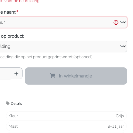
in voor de bedrukking.
de naam:
*
 op product:
eelding die op het product geprint wordt (optioneel)
oeveelheid: Voer de gewenste hoeveelheid 
In winkelmandje
Details
Kleur
Grijs
Maat
9-11 jaar