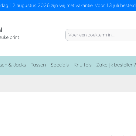
ag 12 augustus 2026 zijn wij met vakantie. Voor 13 juli besteld 
l
euke print
sen & Jacks
Tassen
Specials
Knuffels
Zakelijk bestellen?