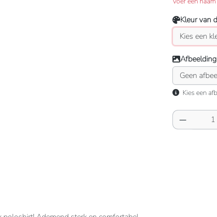
Voer een naam 
Kleur van 
Afbeelding
Kies een afb
Producth