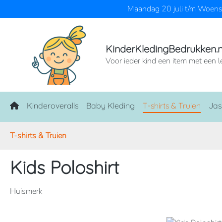
Maandag 20 juli t/m Woensd
naar de hoofdinhoud
Ga naar de zoekopdracht
Ga naar de hoofdnavigatie
KinderKledingBedrukken.n
Voor ieder kind een item met een l
Home
Kinderoveralls
Baby Kleding
T-shirts & Truien
Jas
T-shirts & Truien
Kids Poloshirt
Huismerk