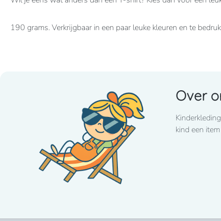
Wil je eens wat anders dan een T-shirt? Kies dan voor een leu
190 grams. Verkrijgbaar in een paar leuke kleuren en te bedr
Over o
Kinderkleding
kind een item