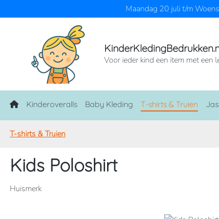
Maandag 20 juli t/m Woensd
naar de hoofdinhoud
Ga naar de zoekopdracht
Ga naar de hoofdnavigatie
KinderKledingBedrukken.n
Voor ieder kind een item met een l
Home
Kinderoveralls
Baby Kleding
T-shirts & Truien
Jas
T-shirts & Truien
Kids Poloshirt
Huismerk