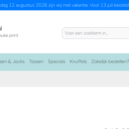
ag 12 augustus 2026 zijn wij met vakantie. Voor 13 juli besteld 
l
euke print
sen & Jacks
Tassen
Specials
Knuffels
Zakelijk bestellen?