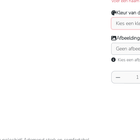
Voer een naam 
Kleur van 
Afbeelding
Kies een afb
Producth