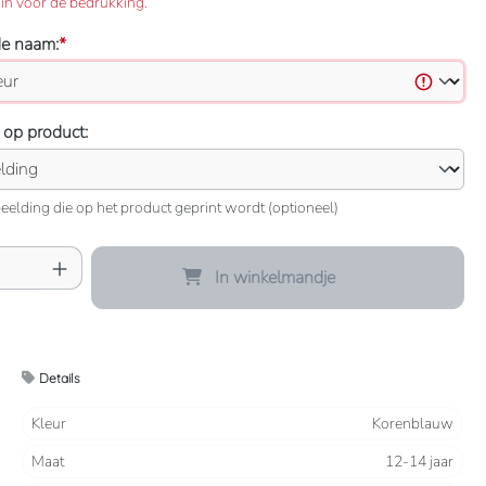
in voor de bedrukking.
de naam:
*
 op product:
eelding die op het product geprint wordt (optioneel)
oeveelheid: Voer de gewenste hoeveelheid 
In winkelmandje
Details
Kleur
Korenblauw
Maat
12-14 jaar