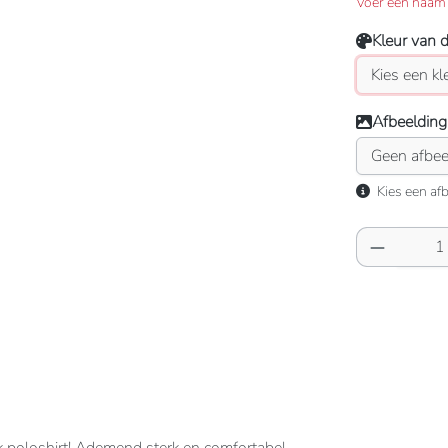
Voer een naam 
Kleur van 
Afbeelding
Kies een afb
Producth