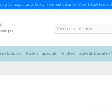
ag 12 augustus 2026 zijn wij met vakantie. Voor 13 juli besteld 
l
euke print
sen & Jacks
Tassen
Specials
Knuffels
Zakelijk bestellen?