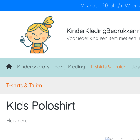
Maandag 20 juli t/m Woensd
naar de hoofdinhoud
Ga naar de zoekopdracht
Ga naar de hoofdnavigatie
KinderKledingBedrukken.n
Voor ieder kind een item met een l
Home
Kinderoveralls
Baby Kleding
T-shirts & Truien
Jas
T-shirts & Truien
Kids Poloshirt
Huismerk