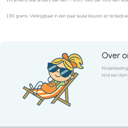
Wil je eens wat anders dan een T-shirt? Kies dan voor een leu
190 grams. Verkrijgbaar in een paar leuke kleuren en te bedr
Over o
Kinderkleding
kind een item