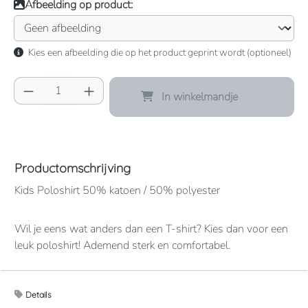
Afbeelding op product:
Kies een afbeelding die op het product geprint wordt (optioneel)
Producthoeveelheid: Voer de gewenste hoeve
In winkelmandje
Productomschrijving
Kids Poloshirt 50% katoen / 50% polyester
Wil je eens wat anders dan een T-shirt? Kies dan voor een
leuk poloshirt! Ademend sterk en comfortabel.
190 grams. Verkrijgbaar in een paar leuke kleuren en te
Details
bedrukken met naam