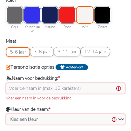
Selecteer
Kleur
Kleuroptie: Grijs
Kleuroptie: Korenblauw
Kleuroptie: Marine
Kleuroptie: Rood
Kleuroptie: Wit
Kleuroptie: Zwart
Grijs
Korenblauw
Marine
Rood
Wit
Zwart
Grijs
Korenblau
Marine
Rood
Wit
Zwart
w
Selecteer
Maat
Maatoptie: 5-6 jaar
Maatoptie: 7-8 jaar
Maatoptie: 9-11 jaar
Maatoptie: 12-14 jaar
7-8 jaar
9-11 jaar
12-14 jaar
5-6 jaar
Personalisatie opties
Achterkant
Naam voor bedrukking:
*
Voer een naam in voor de bedrukking.
Kleur van de naam:
*