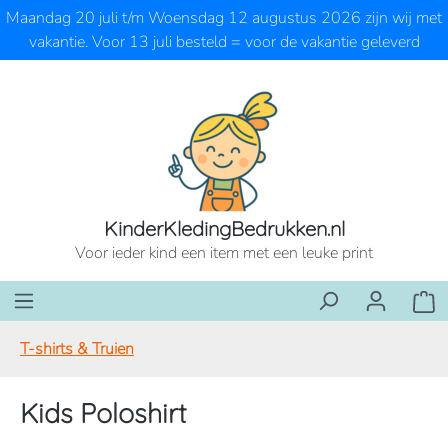
Maandag 20 juli t/m Woensdag 12 augustus 2026 zijn wij met
Ga naar de hoofdinhoud
vakantie. Voor 13 juli besteld = voor de vakantie geleverd
KinderKledingBedrukken.nl
Voor ieder kind een item met een leuke print
Wink
T-shirts & Truien
Kids Poloshirt