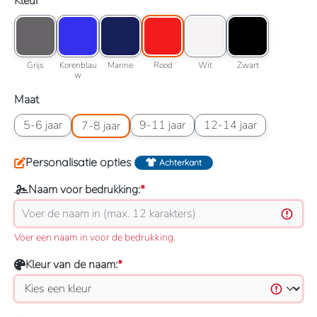
Selecteer
Kleur
Kleuroptie: Grijs
Kleuroptie: Korenblauw
Kleuroptie: Marine
Kleuroptie: Rood
Kleuroptie: Wit
Kleuroptie: Zwart
Grijs
Korenblauw
Marine
Rood
Wit
Zwart
Grijs
Korenblau
Marine
Rood
Wit
Zwart
w
Selecteer
Maat
Maatoptie: 5-6 jaar
Maatoptie: 7-8 jaar
Maatoptie: 9-11 jaar
Maatoptie: 12-14 jaar
5-6 jaar
9-11 jaar
12-14 jaar
7-8 jaar
Personalisatie opties
Achterkant
Naam voor bedrukking:
*
Voer een naam in voor de bedrukking.
Kleur van de naam:
*