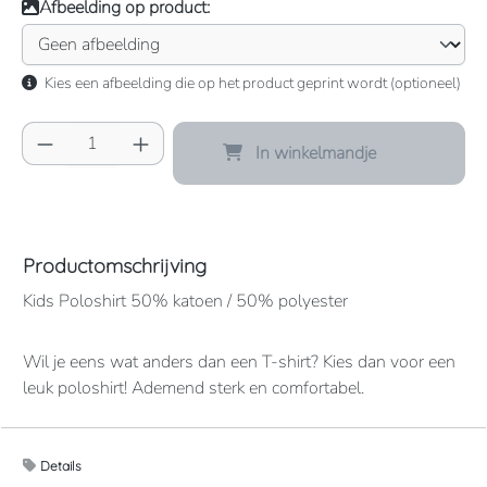
Afbeelding op product:
Kies een afbeelding die op het product geprint wordt (optioneel)
Producthoeveelheid: Voer de gewenste hoeve
In winkelmandje
Productomschrijving
Kids Poloshirt 50% katoen / 50% polyester
Wil je eens wat anders dan een T-shirt? Kies dan voor een
leuk poloshirt! Ademend sterk en comfortabel.
190 grams. Verkrijgbaar in een paar leuke kleuren en te
Details
bedrukken met naam