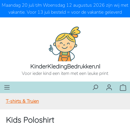
Maandag 20 juli t/m Woensdag 12 augustus 2026 zijn wij met
Ga naar de hoofdinhoud
vakantie. Voor 13 juli besteld = voor de vakantie geleverd
KinderKledingBedrukken.nl
Voor ieder kind een item met een leuke print
Wink
T-shirts & Truien
Kids Poloshirt