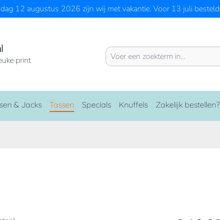
ag 12 augustus 2026 zijn wij met vakantie. Voor 13 juli besteld 
l
euke print
sen & Jacks
Tassen
Specials
Knuffels
Zakelijk bestellen?