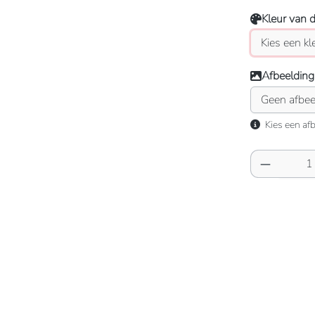
Kleur van 
Afbeelding
Kies een afb
Producth