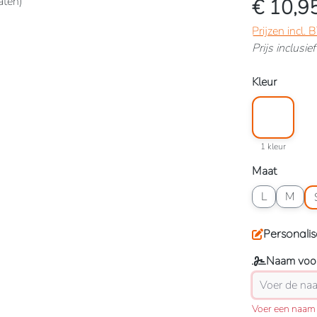
€ 10,9
Prijzen incl.
Prijs inclusi
Selecteer
Kleur
Kleuroptie: 1 
1 kleur
1 kleur
Selecteer
Maat
Maatoptie: L
Maatopt
Ma
L
M
Personalis
Naam voor
Voer een naam 