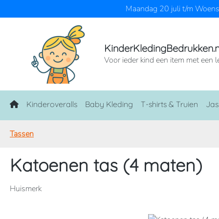
Maandag 20 juli t/m Woensd
naar de hoofdinhoud
Ga naar de zoekopdracht
Ga naar de hoofdnavigatie
KinderKledingBedrukken.n
Voor ieder kind een item met een l
Home
Kinderoveralls
Baby Kleding
T-shirts & Truien
Jas
Tassen
Katoenen tas (4 maten)
Huismerk