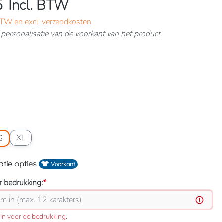
5
Incl. BTW
 BTW en excl. verzendkosten
ef personalisatie van de voorkant van het product.
kleur
ie: M
atoptie: S
Maatoptie: XL
XL
S
atie opties
Voorkant
 bedrukking:
*
in voor de bedrukking.