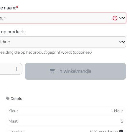
de naam:
*
 op product:
eelding die op het product geprint wordt (optioneel)
oeveelheid: Voer de gewenste hoeveelheid 
In winkelmandje
Details
Kleur
1 kleur
Maat
S
Levertijd:
6-8 werkdagen