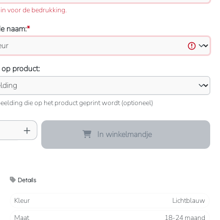
in voor de bedrukking.
de naam:
*
 op product:
eelding die op het product geprint wordt (optioneel)
oeveelheid: Voer de gewenste hoeveelheid 
In winkelmandje
Details
Kleur
Lichtblauw
Maat
18-24 maand