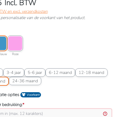
5
Incl. BTW
 BTW en excl. verzendkosten
ef personalisatie van de voorkant van het product.
ijs
roptie: Lichtblauw
Kleuroptie: Roze
Lichtblauw
Roze
blauw
Roze
-6 maand
Maatoptie: 3-4 jaar
Maatoptie: 5-6 jaar
Maatoptie: 6-12 maand
Maatoptie: 12-18 maa
3-4 jaar
5-6 jaar
6-12 maand
12-18 maand
18-24 maand
Maatoptie: 24-36 maand
24-36 maand
and
atie opties
Voorkant
 bedrukking:
*