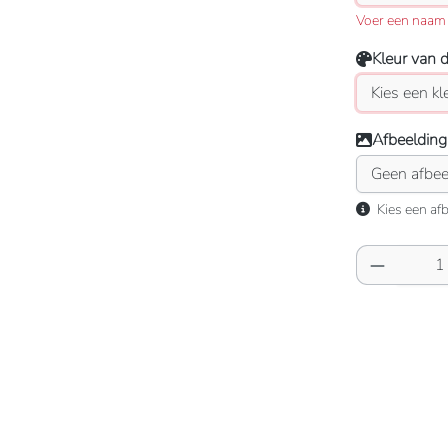
Voer een naam 
Kleur van 
Afbeelding
Kies een afb
Producth