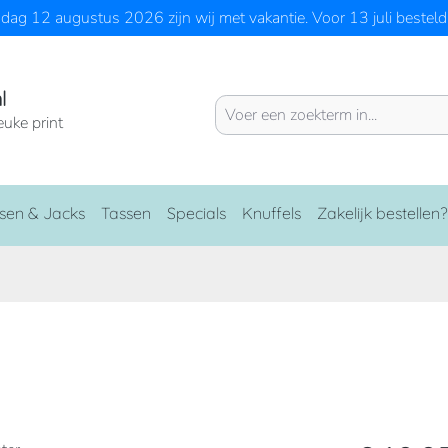
ag 12 augustus 2026 zijn wij met vakantie. Voor 13 juli besteld 
l
euke print
sen & Jacks
Tassen
Specials
Knuffels
Zakelijk bestellen?