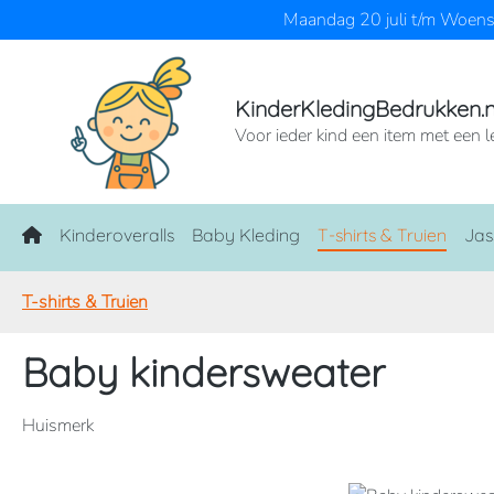
Maandag 20 juli t/m Woensd
naar de hoofdinhoud
Ga naar de zoekopdracht
Ga naar de hoofdnavigatie
KinderKledingBedrukken.n
Voor ieder kind een item met een l
Home
Kinderoveralls
Baby Kleding
T-shirts & Truien
Jas
T-shirts & Truien
Baby kindersweater
Huismerk