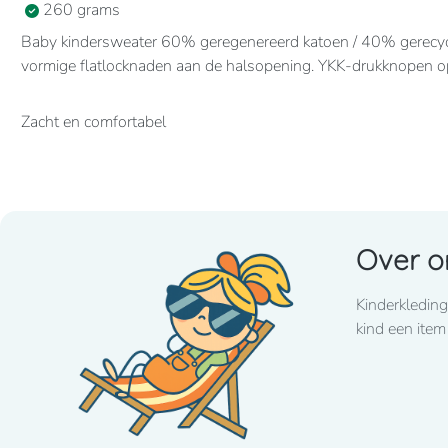
260 grams
Baby kindersweater 60% geregenereerd katoen / 40% gerecycl
vormige flatlocknaden aan de halsopening. YKK-drukknopen op 
Zacht en comfortabel
Over o
Kinderkleding
kind een item