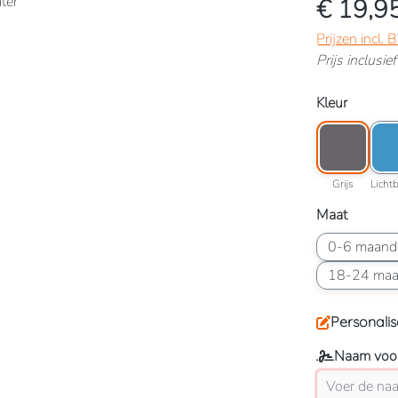
€ 19,9
Prijzen incl.
Prijs inclusi
Selecteer
Kleur
Kleuroptie: Gr
Kleu
Grijs
Grijs
Licht
Selecteer
Maat
Maatoptie: 0
0-6 maand
Maatoptie: 
18-24 ma
Personalis
Naam voor