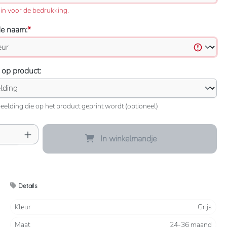
in voor de bedrukking.
de naam:
*
 op product:
eelding die op het product geprint wordt (optioneel)
oeveelheid: Voer de gewenste hoeveelheid 
In winkelmandje
Details
Kleur
Grijs
Maat
24-36 maand