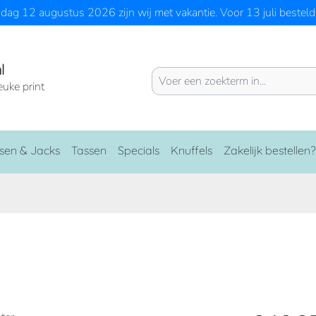
ag 12 augustus 2026 zijn wij met vakantie. Voor 13 juli besteld 
l
euke print
sen & Jacks
Tassen
Specials
Knuffels
Zakelijk bestellen?