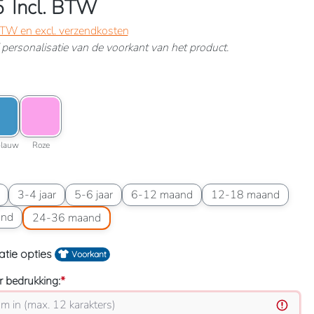
5
Incl. BTW
 BTW en excl. verzendkosten
ef personalisatie van de voorkant van het product.
ijs
roptie: Lichtblauw
Kleuroptie: Roze
Lichtblauw
Roze
blauw
Roze
-6 maand
Maatoptie: 3-4 jaar
Maatoptie: 5-6 jaar
Maatoptie: 6-12 maand
Maatoptie: 12-18 maa
3-4 jaar
5-6 jaar
6-12 maand
12-18 maand
18-24 maand
Maatoptie: 24-36 maand
and
24-36 maand
atie opties
Voorkant
 bedrukking:
*