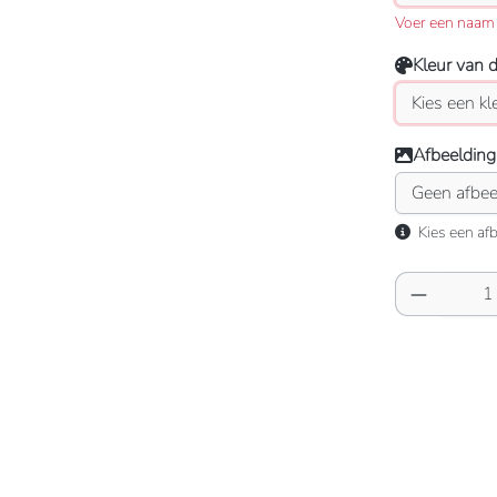
Voer een naam 
Kleur van 
Afbeelding
Kies een afb
Producth