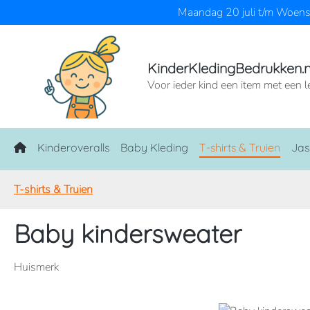
Maandag 20 juli t/m Woensd
naar de hoofdinhoud
Ga naar de zoekopdracht
Ga naar de hoofdnavigatie
KinderKledingBedrukken.n
Voor ieder kind een item met een l
Home
Kinderoveralls
Baby Kleding
T-shirts & Truien
Jas
T-shirts & Truien
Baby kindersweater
Huismerk