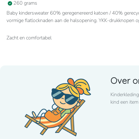
260 grams
Baby kindersweater 60% geregenereerd katoen / 40% gerecycl
vormige flatlocknaden aan de halsopening. YKK-drukknopen op 
Zacht en comfortabel
Over o
Kinderkleding
kind een item