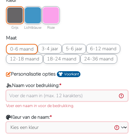
Selecteer
Kleur
Kleuroptie: Grijs
Kleuroptie: Lichtblauw
Kleuroptie: Roze
Grijs
Lichtblauw
Roze
Grijs
Lichtblauw
Roze
Selecteer
Maat
Maatoptie: 0-6 maand
Maatoptie: 3-4 jaar
Maatoptie: 5-6 jaar
Maatoptie: 6-12 maan
3-4 jaar
5-6 jaar
6-12 maand
0-6 maand
Maatoptie: 12-18 maand
Maatoptie: 18-24 maand
Maatoptie: 24-36 maand
12-18 maand
18-24 maand
24-36 maand
Personalisatie opties
Voorkant
Naam voor bedrukking:
*
Voer een naam in voor de bedrukking.
Kleur van de naam:
*