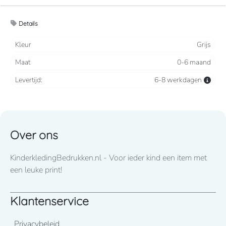
voor 3/4 jaar en 5/6 jaar).
Details
Zacht en comfortabel
Kleur
Grijs
Maat
0-6 maand
Levertijd:
6-8 werkdagen
Over ons
KinderkledingBedrukken.nl - Voor ieder kind een item met
een leuke print!
Klantenservice
Privacybeleid