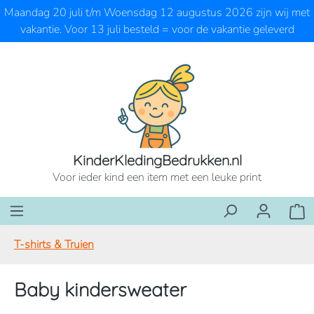
Maandag 20 juli t/m Woensdag 12 augustus 2026 zijn wij met
Ga naar de hoofdinhoud
vakantie. Voor 13 juli besteld = voor de vakantie geleverd
KinderKledingBedrukken.nl
Voor ieder kind een item met een leuke print
Wink
T-shirts & Truien
Baby kindersweater