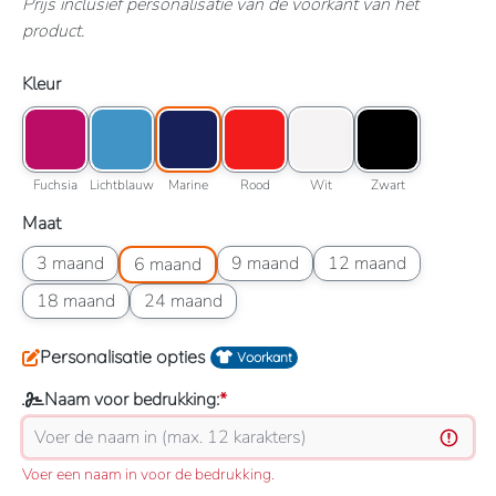
Prijs inclusief personalisatie van de voorkant van het
product.
Selecteer
Kleur
Kleuroptie: Fuchsia
Kleuroptie: Lichtblauw
Kleuroptie: Marine
Kleuroptie: Rood
Kleuroptie: Wit
Kleuroptie: Zwart
Fuchsia
Lichtblauw
Marine
Rood
Wit
Zwart
Fuchsia
Lichtblauw
Marine
Rood
Wit
Zwart
Selecteer
Maat
Maatoptie: 3 maand
Maatoptie: 6 maand
Maatoptie: 9 maand
Maatoptie: 12 maand
3 maand
9 maand
12 maand
6 maand
Maatoptie: 18 maand
Maatoptie: 24 maand
18 maand
24 maand
Personalisatie opties
Voorkant
Naam voor bedrukking:
*
Voer een naam in voor de bedrukking.