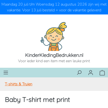
Maandag 20 juli t/m Woensdag 12 augustus 2026 zijn wij met
Ga naar de hoofdinhoud
vakantie. Voor 13 juli besteld = voor de vakantie geleverd
KinderKledingBedrukken.nl
Voor ieder kind een item met een leuke print
Wink
T-shirts & Truien
Baby T-shirt met print