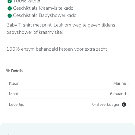
100% katoen
Geschikt als Kraamvisite kado
Geschikt als Babyshower kado
Baby T-shirt met print. Leuk om weg te geven tijdens
babyshower of kraamvisite!
100% enzym behandeld katoen voor extra zacht
aanvoelen. Ronde hals met 2 drukknopen ter hoogte van
de schouder. Gecontrasteerd nektape. Afwerking met
dubbele stiksels.
Details
Kleur
Marine
Maat
6 maand
Levertijd:
6-8 werkdagen