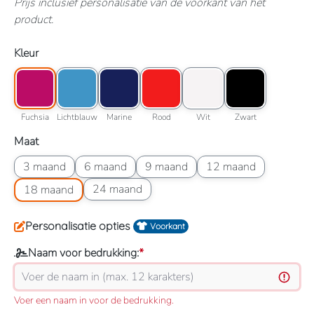
Prijs inclusief personalisatie van de voorkant van het
product.
Selecteer
Kleur
Kleuroptie: Fuchsia
Kleuroptie: Lichtblauw
Kleuroptie: Marine
Kleuroptie: Rood
Kleuroptie: Wit
Kleuroptie: Zwart
Fuchsia
Lichtblauw
Marine
Rood
Wit
Zwart
Fuchsia
Lichtblauw
Marine
Rood
Wit
Zwart
Selecteer
Maat
Maatoptie: 3 maand
Maatoptie: 6 maand
Maatoptie: 9 maand
Maatoptie: 12 maand
3 maand
6 maand
9 maand
12 maand
Maatoptie: 18 maand
Maatoptie: 24 maand
24 maand
18 maand
Personalisatie opties
Voorkant
Naam voor bedrukking:
*
Voer een naam in voor de bedrukking.