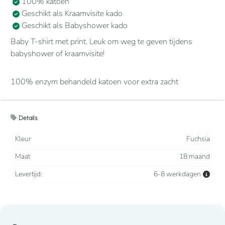
100% katoen
Geschikt als Kraamvisite kado
Geschikt als Babyshower kado
Baby T-shirt met print. Leuk om weg te geven tijdens
babyshower of kraamvisite!
100% enzym behandeld katoen voor extra zacht
aanvoelen. Ronde hals met 2 drukknopen ter hoogte van
de schouder. Gecontrasteerd nektape. Afwerking met
dubbele stiksels.
Details
Kleur
Fuchsia
Maat
18 maand
Levertijd:
6-8 werkdagen