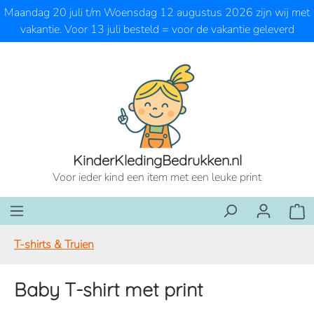
Maandag 20 juli t/m Woensdag 12 augustus 2026 zijn wij met
Ga naar de hoofdinhoud
vakantie. Voor 13 juli besteld = voor de vakantie geleverd
KinderKledingBedrukken.nl
Voor ieder kind een item met een leuke print
Wink
T-shirts & Truien
Baby T-shirt met print