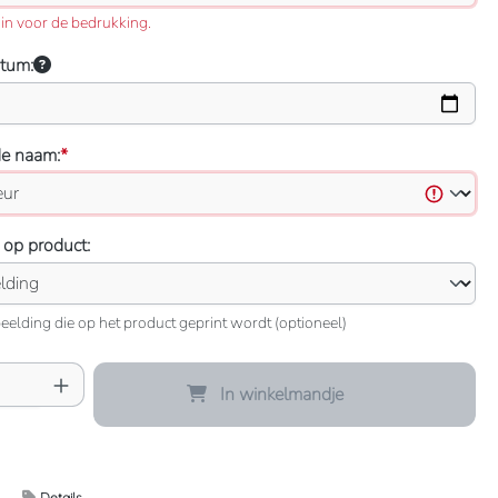
in voor de bedrukking.
atum:
de naam:
*
 op product:
eelding die op het product geprint wordt (optioneel)
oeveelheid: Voer de gewenste hoeveelheid 
In winkelmandje
Details