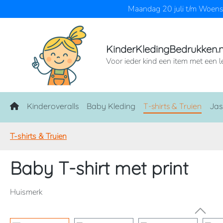
Maandag 20 juli t/m Woensd
naar de hoofdinhoud
Ga naar de zoekopdracht
Ga naar de hoofdnavigatie
KinderKledingBedrukken.n
Voor ieder kind een item met een l
Home
Kinderoveralls
Baby Kleding
T-shirts & Truien
Jas
T-shirts & Truien
Baby T-shirt met print
Huismerk