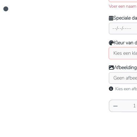
Voer een naam 
Speciale d
Kleur van 
Afbeelding
Kies een afb
Producth