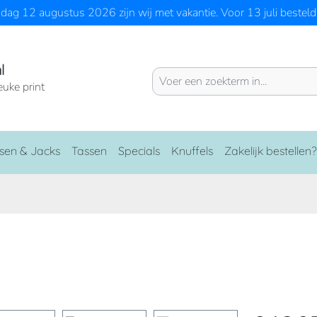
ag 12 augustus 2026 zijn wij met vakantie. Voor 13 juli besteld 
l
euke print
sen & Jacks
Tassen
Specials
Knuffels
Zakelijk bestellen?