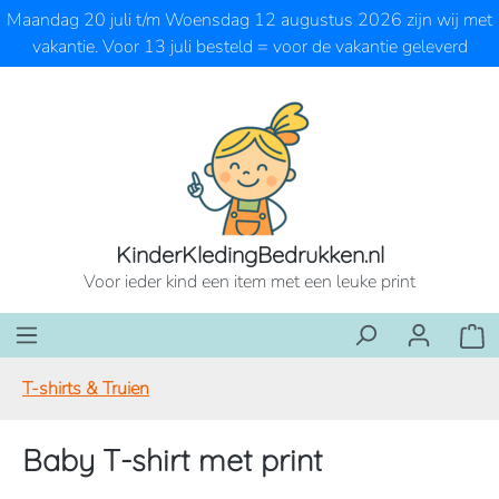
Maandag 20 juli t/m Woensdag 12 augustus 2026 zijn wij met
Ga naar de hoofdinhoud
vakantie. Voor 13 juli besteld = voor de vakantie geleverd
KinderKledingBedrukken.nl
Voor ieder kind een item met een leuke print
Wink
T-shirts & Truien
Baby T-shirt met print