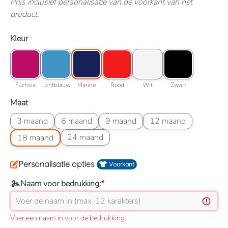
Prijs inclusief personalisatie van de voorkant van het
product.
Selecteer
Kleur
Kleuroptie: Fuchsia
Kleuroptie: Lichtblauw
Kleuroptie: Marine
Kleuroptie: Rood
Kleuroptie: Wit
Kleuroptie: Zwart
Fuchsia
Lichtblauw
Marine
Rood
Wit
Zwart
Fuchsia
Lichtblauw
Marine
Rood
Wit
Zwart
Selecteer
Maat
Maatoptie: 3 maand
Maatoptie: 6 maand
Maatoptie: 9 maand
Maatoptie: 12 maand
3 maand
6 maand
9 maand
12 maand
Maatoptie: 18 maand
Maatoptie: 24 maand
24 maand
18 maand
Personalisatie opties
Voorkant
Naam voor bedrukking:
*
Voer een naam in voor de bedrukking.