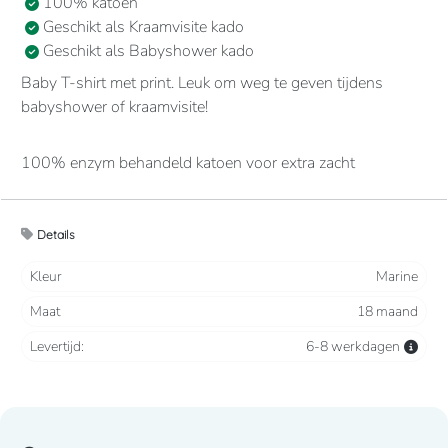
100% katoen
Geschikt als Kraamvisite kado
Geschikt als Babyshower kado
Baby T-shirt met print. Leuk om weg te geven tijdens
babyshower of kraamvisite!
100% enzym behandeld katoen voor extra zacht
aanvoelen. Ronde hals met 2 drukknopen ter hoogte van
de schouder. Gecontrasteerd nektape. Afwerking met
dubbele stiksels.
Details
Kleur
Marine
Maat
18 maand
Levertijd:
6-8 werkdagen