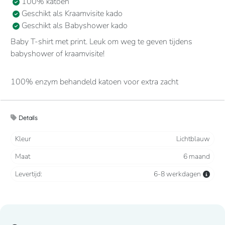
100% katoen
Geschikt als Kraamvisite kado
Geschikt als Babyshower kado
Baby T-shirt met print. Leuk om weg te geven tijdens
babyshower of kraamvisite!
100% enzym behandeld katoen voor extra zacht
aanvoelen. Ronde hals met 2 drukknopen ter hoogte van
de schouder. Gecontrasteerd nektape. Afwerking met
dubbele stiksels.
Details
Kleur
Lichtblauw
Maat
6 maand
Levertijd:
6-8 werkdagen