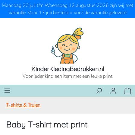
Maandag 20 juli t/m Woensdag 12 augustus 2026 zijn wij met
Ga naar de hoofdinhoud
vakantie. Voor 13 juli besteld = voor de vakantie geleverd
KinderKledingBedrukken.nl
Voor ieder kind een item met een leuke print
Wink
T-shirts & Truien
Baby T-shirt met print