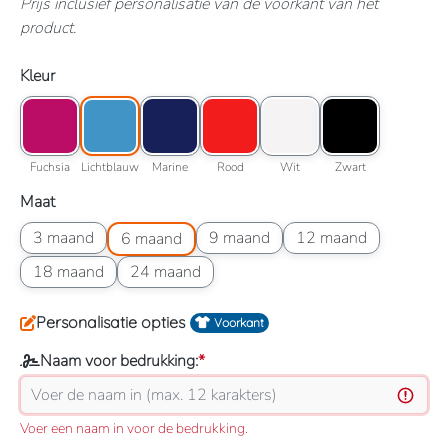
Prijs inclusief personalisatie van de voorkant van het
product.
Selecteer
Kleur
Kleuroptie: Fuchsia
Kleuroptie: Lichtblauw
Kleuroptie: Marine
Kleuroptie: Rood
Kleuroptie: Wit
Kleuroptie: Zwart
Fuchsia
Lichtblauw
Marine
Rood
Wit
Zwart
Fuchsia
Lichtblauw
Marine
Rood
Wit
Zwart
Selecteer
Maat
Maatoptie: 3 maand
Maatoptie: 6 maand
Maatoptie: 9 maand
Maatoptie: 12 maand
3 maand
9 maand
12 maand
6 maand
Maatoptie: 18 maand
Maatoptie: 24 maand
18 maand
24 maand
Personalisatie opties
Voorkant
Naam voor bedrukking:
*
Voer een naam in voor de bedrukking.