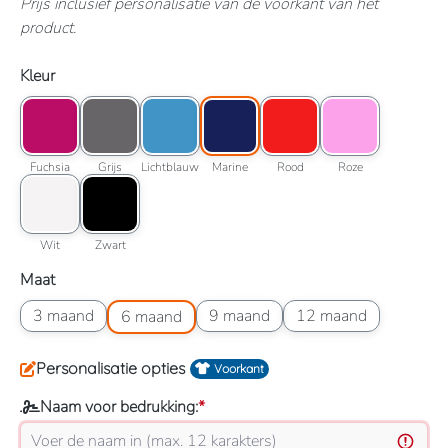
Prijs inclusief personalisatie van de voorkant van het
product.
Selecteer
Kleur
Kleuroptie: Fuchsia
Kleuroptie: Grijs
Kleuroptie: Lichtblauw
Kleuroptie: Marine
Kleuroptie: Rood
Kleuroptie: Roze
Fuchsia
Grijs
Lichtblauw
Marine
Rood
Roze
Fuchsia
Grijs
Lichtblauw
Marine
Rood
Roze
Kleuroptie: Wit
Kleuroptie: Zwart
Wit
Zwart
Wit
Zwart
Selecteer
Maat
Maatoptie: 3 maand
Maatoptie: 6 maand
Maatoptie: 9 maand
Maatoptie: 12 maand
3 maand
9 maand
12 maand
6 maand
Personalisatie opties
Voorkant
Naam voor bedrukking:
*