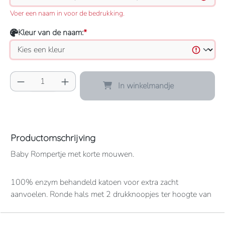
Voer een naam in voor de bedrukking.
Kleur van de naam:
*
Producthoeveelheid: Voer de gewenste hoeve
In winkelmandje
Productomschrijving
Baby Rompertje met korte mouwen.
100% enzym behandeld katoen voor extra zacht
aanvoelen. Ronde hals met 2 drukknoopjes ter hoogte van
de schouders. 3 drukknoopjes onderaan. Kraag en
onderkant in rib boord.