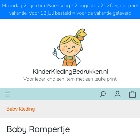
Maandag 20 juli t/m Woensdag 12 augustus 2026 zijn wij met
Ga naar de hoofdinhoud
vakantie. Voor 13 juli besteld = voor de vakantie geleverd
KinderKledingBedrukken.nl
Voor ieder kind een item met een leuke print
Wink
Baby Kleding
Baby Rompertje