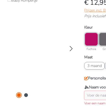
€ 12,9
Prijzen incl.
Prijs inclusi
Selecteer
Kleur
Kleuroptie: F
Kleur
Fuchsia
Fuchsia
Gr
Selecteer
Maat
Maatoptie: 3
3 maand
Personalis
Naam voor
Voer een naam 