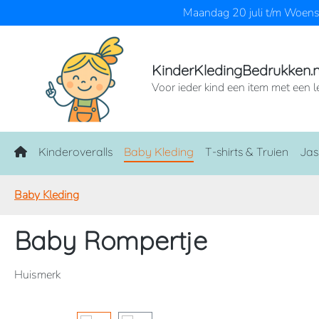
Maandag 20 juli t/m Woensd
naar de hoofdinhoud
Ga naar de zoekopdracht
Ga naar de hoofdnavigatie
KinderKledingBedrukken.n
Voor ieder kind een item met een l
Home
Kinderoveralls
Baby Kleding
T-shirts & Truien
Jas
Baby Kleding
Baby Rompertje
Huismerk