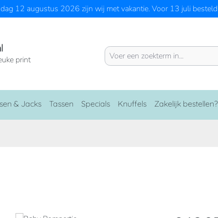
ag 12 augustus 2026 zijn wij met vakantie. Voor 13 juli besteld 
l
euke print
sen & Jacks
Tassen
Specials
Knuffels
Zakelijk bestellen?