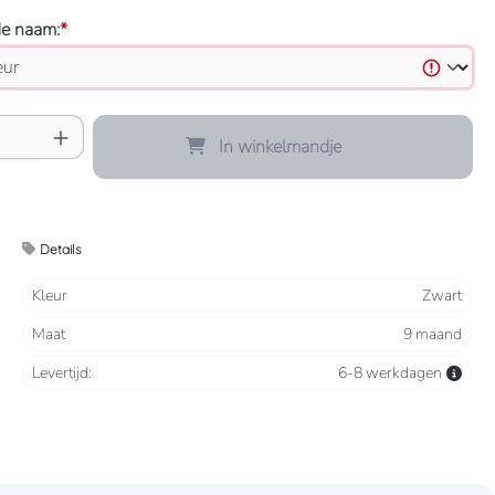
de naam:
*
oeveelheid: Voer de gewenste hoeveelheid 
In winkelmandje
Details
Kleur
Zwart
Maat
9 maand
Levertijd:
6-8 werkdagen