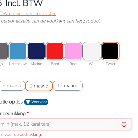
5
Incl. BTW
 BTW en excl. verzendkosten
ef personalisatie van de voorkant van het product.
uchsia
optie: Grijs
Kleuroptie: Lichtblauw
Kleuroptie: Marine
Kleuroptie: Rood
Kleuroptie: Roze
Kleuroptie: Wit
Kleuroptie: Zwart
Grijs
Lichtblauw
Marine
Rood
Roze
Wit
Zwart
ijs
Lichtblauw
Marine
Rood
Roze
Wit
Zwart
 maand
Maatoptie: 6 maand
Maatoptie: 9 maand
Maatoptie: 12 maand
6 maand
12 maand
9 maand
atie opties
Voorkant
 bedrukking:
*
in voor de bedrukking.