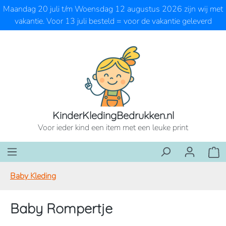
Maandag 20 juli t/m Woensdag 12 augustus 2026 zijn wij met
Ga naar de hoofdinhoud
vakantie. Voor 13 juli besteld = voor de vakantie geleverd
KinderKledingBedrukken.nl
Voor ieder kind een item met een leuke print
Wink
Baby Kleding
Baby Rompertje