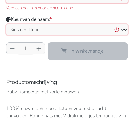
Voer een naam in voor de bedrukking.
Kleur van de naam:
*
Producthoeveelheid: Voer de gewenste hoeve
In winkelmandje
Productomschrijving
Baby Rompertje met korte mouwen.
100% enzym behandeld katoen voor extra zacht
aanvoelen. Ronde hals met 2 drukknoopjes ter hoogte van
de schouders. 3 drukknoopjes onderaan. Kraag en
onderkant in rib boord.