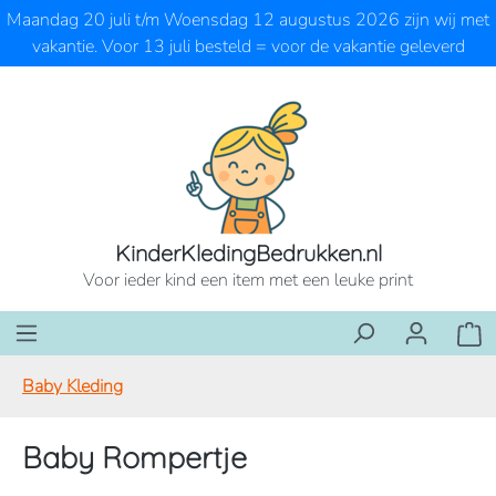
Maandag 20 juli t/m Woensdag 12 augustus 2026 zijn wij met
Ga naar de hoofdinhoud
vakantie. Voor 13 juli besteld = voor de vakantie geleverd
KinderKledingBedrukken.nl
Voor ieder kind een item met een leuke print
Wink
Baby Kleding
Baby Rompertje