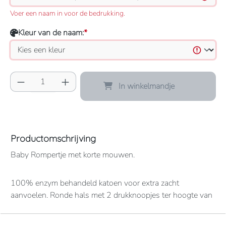
Voer een naam in voor de bedrukking.
Kleur van de naam:
*
Producthoeveelheid: Voer de gewenste hoeve
In winkelmandje
Productomschrijving
Baby Rompertje met korte mouwen.
100% enzym behandeld katoen voor extra zacht
aanvoelen. Ronde hals met 2 drukknoopjes ter hoogte van
de schouders. 3 drukknoopjes onderaan. Kraag en
onderkant in rib boord.