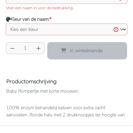
Voer een naam in voor de bedrukking.
Kleur van de naam:
*
Producthoeveelheid: Voer de gewenste hoeve
In winkelmandje
Productomschrijving
Baby Rompertje met korte mouwen.
100% enzym behandeld katoen voor extra zacht
aanvoelen. Ronde hals met 2 drukknoopjes ter hoogte van
de schouders. 3 drukknoopjes onderaan. Kraag en
onderkant in rib boord.