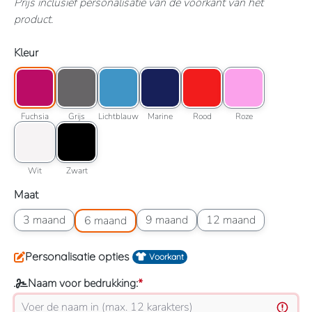
Prijs inclusief personalisatie van de voorkant van het
product.
Selecteer
Kleur
Kleuroptie: Fuchsia
Kleuroptie: Grijs
Kleuroptie: Lichtblauw
Kleuroptie: Marine
Kleuroptie: Rood
Kleuroptie: Roze
Fuchsia
Grijs
Lichtblauw
Marine
Rood
Roze
Fuchsia
Grijs
Lichtblauw
Marine
Rood
Roze
Kleuroptie: Wit
Kleuroptie: Zwart
Wit
Zwart
Wit
Zwart
Selecteer
Maat
Maatoptie: 3 maand
Maatoptie: 6 maand
Maatoptie: 9 maand
Maatoptie: 12 maand
3 maand
9 maand
12 maand
6 maand
Personalisatie opties
Voorkant
Naam voor bedrukking:
*