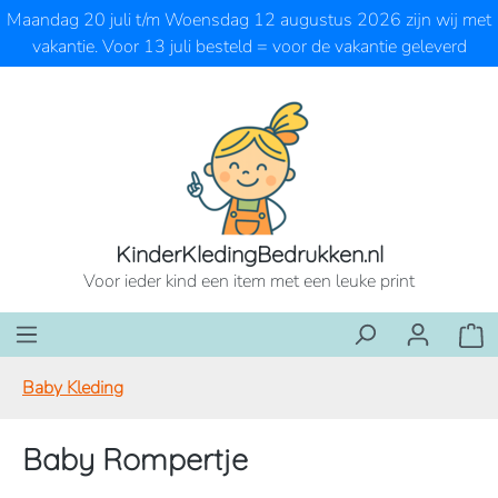
Maandag 20 juli t/m Woensdag 12 augustus 2026 zijn wij met
Ga naar de hoofdinhoud
vakantie. Voor 13 juli besteld = voor de vakantie geleverd
KinderKledingBedrukken.nl
Voor ieder kind een item met een leuke print
Wink
Baby Kleding
Baby Rompertje