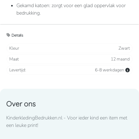
Gekamd katoen: zorgt voor een glad oppervlak voor
bedrukking.
Jersey: elastisch en comfortabel.
Details
Eco-verantwoorde samenstelling.
Kleur
Zwart
Maat
12 maand
180 grams
Levertijd:
6-8 werkdagen
100% biologisch katoen. Jerseystof. Enzymgewassen.
Amerikaanse hals met biesje. De body sluit onderaan
met 3 drukknopen, afgewerkt met een biesje. Dubbel
Over ons
stiksel aan de mouwuiteinden.
KinderkledingBedrukken.nl - Voor ieder kind een item met
een leuke print!