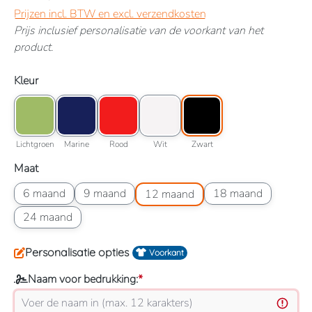
Prijzen incl. BTW en excl. verzendkosten
Prijs inclusief personalisatie van de voorkant van het
product.
Selecteer
Kleur
Kleuroptie: Lichtgroen
Kleuroptie: Marine
Kleuroptie: Rood
Kleuroptie: Wit
Kleuroptie: Zwart
Lichtgroen
Marine
Rood
Wit
Zwart
Lichtgroen
Marine
Rood
Wit
Zwart
Selecteer
Maat
Maatoptie: 6 maand
Maatoptie: 9 maand
Maatoptie: 12 maand
Maatoptie: 18 maand
6 maand
9 maand
18 maand
12 maand
Maatoptie: 24 maand
24 maand
Personalisatie opties
Voorkant
Naam voor bedrukking:
*