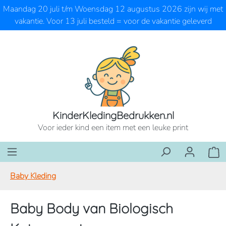
Maandag 20 juli t/m Woensdag 12 augustus 2026 zijn wij met
Ga naar de hoofdinhoud
vakantie. Voor 13 juli besteld = voor de vakantie geleverd
KinderKledingBedrukken.nl
Voor ieder kind een item met een leuke print
Wink
Baby Kleding
Baby Body van Biologisch