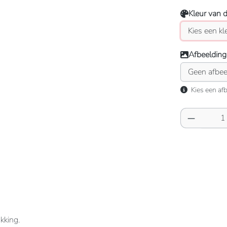
Kleur van 
Afbeelding
Kies een afb
Producth
kking.