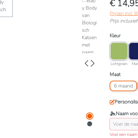
€ 14,9
Prijzen incl.
Prijs inclusi
Selecteer
Kleur
Kleuroptie: L
Kleu
Lichtgro
Lichtgroen
Mar
Selecteer
Maat
Maatoptie: 6
6 maand
Personalis
Naam voor
Voer een naam 