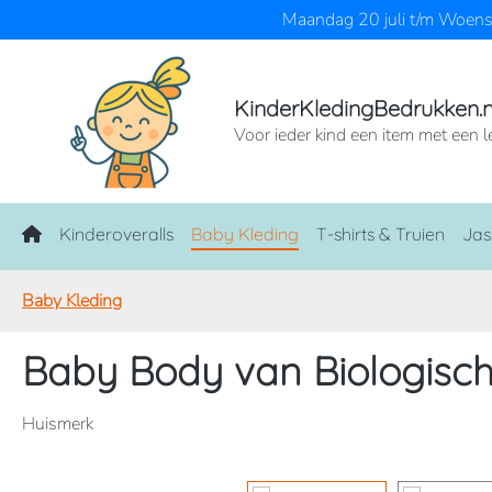
Maandag 20 juli t/m Woensd
naar de hoofdinhoud
Ga naar de zoekopdracht
Ga naar de hoofdnavigatie
KinderKledingBedrukken.n
Voor ieder kind een item met een l
Home
Kinderoveralls
Baby Kleding
T-shirts & Truien
Jas
Baby Kleding
Baby Body van Biologisc
Huismerk