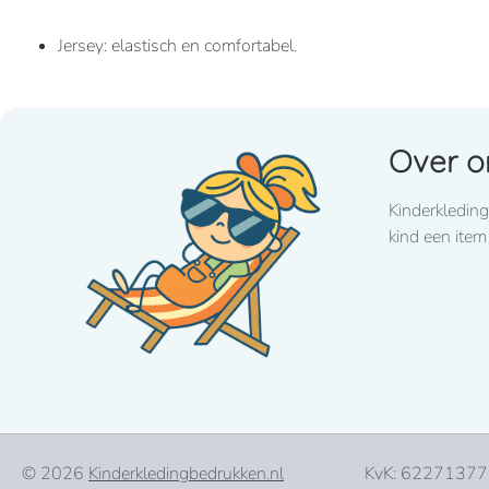
Jersey: elastisch en comfortabel.
Eco-verantwoorde samenstelling.
Over o
180 grams
Kinderkleding
100% biologisch katoen. Jerseystof. Enzymgewassen. Ame
kind een item
3 drukknopen, afgewerkt met een biesje. Dubbel stiksel 
© 2026
Kinderkledingbedrukken.nl
KvK: 62271377