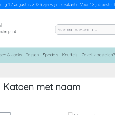
ag 12 augustus 2026 zijn wij met vakantie. Voor 13 juli besteld 
l
euke print
sen & Jacks
Tassen
Specials
Knuffels
Zakelijk bestellen?
h Katoen met naam