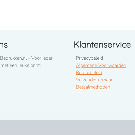
ns
Klantenservice
Bedrukken.nl - Voor ieder
Privacybeleid
rikaanse hals met biesje. De body sluit onderaan met
 met een leuke print!
Algemene Voorwaarden
aan de mouwuiteinden.
Retourbeleid
Verzendinformatie
Betaalmethoden