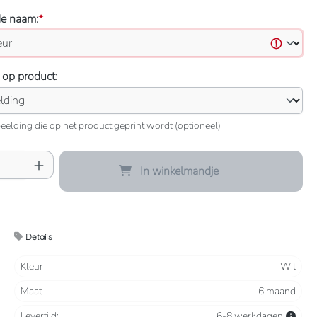
de naam:
*
 op product:
eelding die op het product geprint wordt (optioneel)
oeveelheid: Voer de gewenste hoeveelheid 
In winkelmandje
Details
Kleur
Wit
Maat
6 maand
Levertijd:
6-8 werkdagen