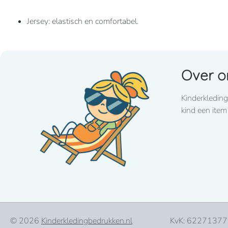
Jersey: elastisch en comfortabel.
Eco-verantwoorde samenstelling.
Over o
180 grams
Kinderkleding
100% biologisch katoen. Jerseystof. Enzymgewassen. Ame
kind een item
3 drukknopen, afgewerkt met een biesje. Dubbel stiksel 
© 2026
Kinderkledingbedrukken.nl
KvK: 62271377