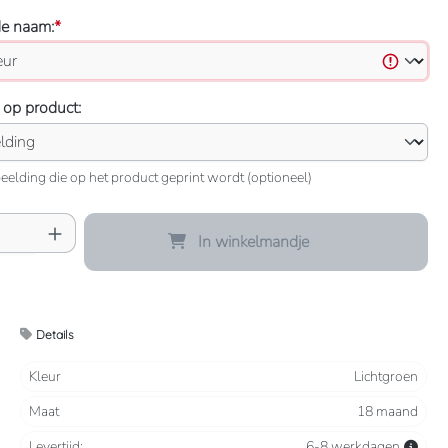
de naam:
*
 op product:
eelding die op het product geprint wordt (optioneel)
oeveelheid: Voer de gewenste hoeveelheid 
In winkelmandje
Details
Kleur
Lichtgroen
Maat
18 maand
Levertijd:
6-8 werkdagen