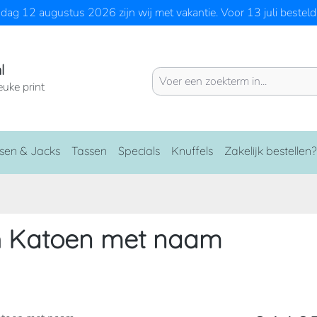
ag 12 augustus 2026 zijn wij met vakantie. Voor 13 juli besteld 
l
euke print
sen & Jacks
Tassen
Specials
Knuffels
Zakelijk bestellen?
h Katoen met naam