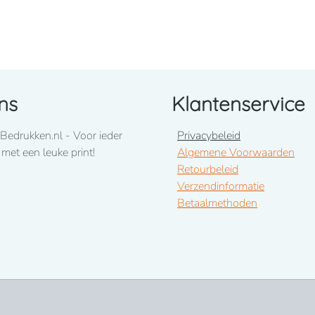
ns
Klantenservice
Bedrukken.nl - Voor ieder
Privacybeleid
rikaanse hals met biesje. De body sluit onderaan met
 met een leuke print!
Algemene Voorwaarden
aan de mouwuiteinden.
Retourbeleid
Verzendinformatie
Betaalmethoden