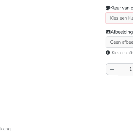
Kleur van 
Afbeelding
Kies een afb
Producth
kking.