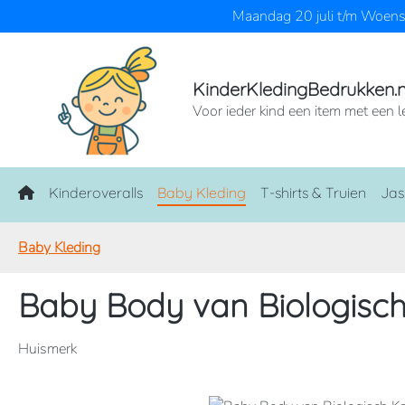
Maandag 20 juli t/m Woensd
naar de hoofdinhoud
Ga naar de zoekopdracht
Ga naar de hoofdnavigatie
KinderKledingBedrukken.n
Voor ieder kind een item met een l
Home
Kinderoveralls
Baby Kleding
T-shirts & Truien
Jas
Baby Kleding
Baby Body van Biologisc
Huismerk