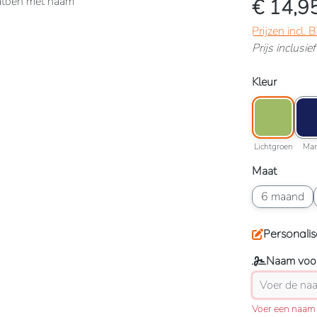
€ 14,9
Prijzen incl.
Prijs inclusi
Selecteer
Kleur
Kleuroptie: L
Kleu
Lichtgro
Lichtgroen
Mar
Selecteer
Maat
Maatoptie: 6
6 maand
Personalis
Naam voor
Voer een naam 