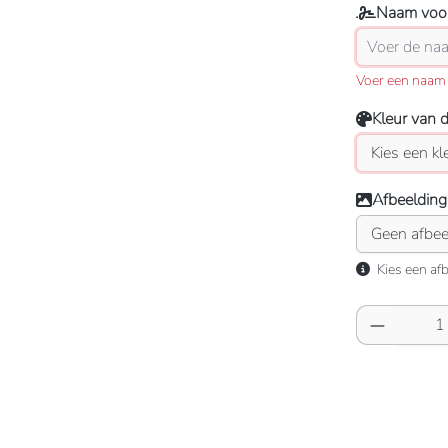
Naam voor
Voer een naam 
Kleur van 
Afbeelding
Kies een afb
Producth