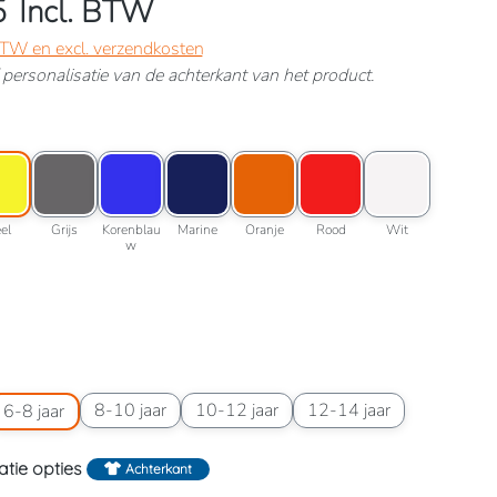
5
Incl. BTW
 BTW en excl. verzendkosten
ef personalisatie van de achterkant van het product.
lessengroen
roptie: Geel
Kleuroptie: Grijs
Kleuroptie: Korenblauw
Kleuroptie: Marine
Kleuroptie: Oranje
Kleuroptie: Rood
Kleuroptie: Wit
roen
Geel
Grijs
Korenblauw
Marine
Oranje
Rood
Wit
el
Grijs
Korenblau
Marine
Oranje
Rood
Wit
w
wart
6 jaar
aatoptie: 6-8 jaar
Maatoptie: 8-10 jaar
Maatoptie: 10-12 jaar
Maatoptie: 12-14 jaar
8-10 jaar
10-12 jaar
12-14 jaar
6-8 jaar
atie opties
Achterkant