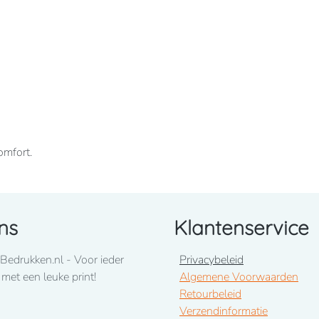
omfort.
ns
Klantenservice
innenkant. Ingezette mouwen. Gevoerde capuchon.
e onderkant.
Bedrukken.nl - Voor ieder
Privacybeleid
 met een leuke print!
Algemene Voorwaarden
Retourbeleid
Verzendinformatie