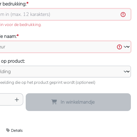
 bedrukking:
*
in voor de bedrukking.
de naam:
*
 op product:
eelding die op het product geprint wordt (optioneel)
oeveelheid: Voer de gewenste hoeveelheid 
In winkelmandje
Details