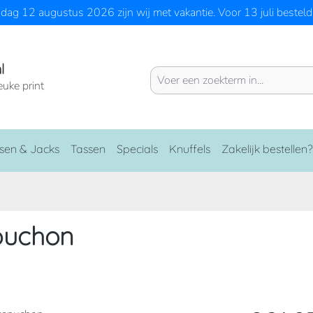
ag 12 augustus 2026 zijn wij met vakantie. Voor 13 juli besteld 
l
euke print
sen & Jacks
Tassen
Specials
Knuffels
Zakelijk bestellen?
puchon