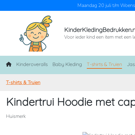
Maandag 20 juli t/m Woensd
naar de hoofdinhoud
Ga naar de zoekopdracht
Ga naar de hoofdnavigatie
KinderKledingBedrukken.n
Voor ieder kind een item met een l
Home
Kinderoveralls
Baby Kleding
T-shirts & Truien
Jas
T-shirts & Truien
Kindertrui Hoodie met ca
Huismerk