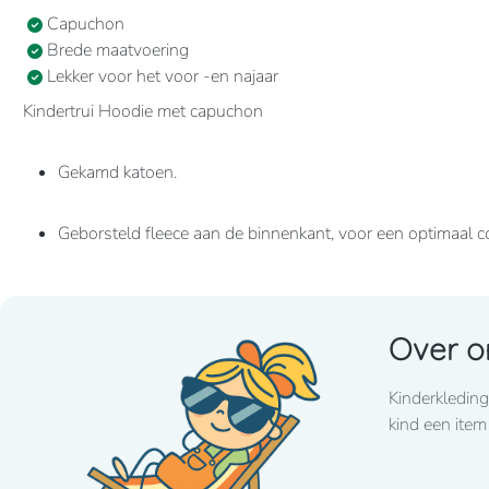
Capuchon
Brede maatvoering
Lekker voor het voor -en najaar
Kindertrui Hoodie met capuchon
Gekamd katoen.
Geborsteld fleece aan de binnenkant, voor een optimaal c
Casual en ideaal voor dagelijks gebruik.
Over o
80% katoen / 20% polyester Geborsteld fleece aan de b
Kangoeroezakken. Ribboord aan mouwuiteinden en aan d
Kinderkleding
kind een item
280grams