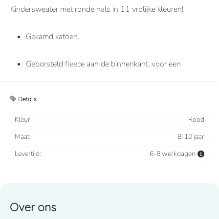
Kindersweater met ronde hals in 11 vrolijke kleuren!
Gekamd katoen.
Geborsteld fleece aan de binnenkant, voor een
optimaal comfort.
Details
Casual en ideaal voor dagelijks gebruik.
Kleur
Rood
80% katoen / 20% polyester
Maat
8-10 jaar
Levertijd:
6-8 werkdagen
280 grams
Over ons