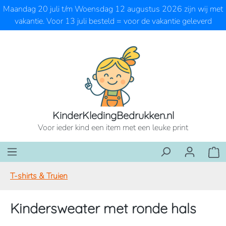
Maandag 20 juli t/m Woensdag 12 augustus 2026 zijn wij met
Ga naar de hoofdinhoud
vakantie. Voor 13 juli besteld = voor de vakantie geleverd
KinderKledingBedrukken.nl
Voor ieder kind een item met een leuke print
Wink
T-shirts & Truien
Kindersweater met ronde hals