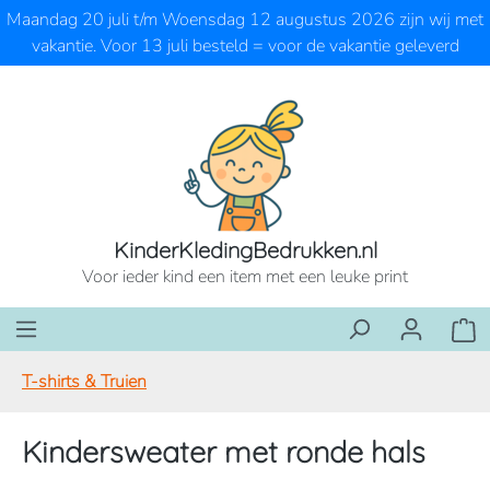
Maandag 20 juli t/m Woensdag 12 augustus 2026 zijn wij met
Ga naar de hoofdinhoud
vakantie. Voor 13 juli besteld = voor de vakantie geleverd
KinderKledingBedrukken.nl
Voor ieder kind een item met een leuke print
Wink
T-shirts & Truien
Kindersweater met ronde hals