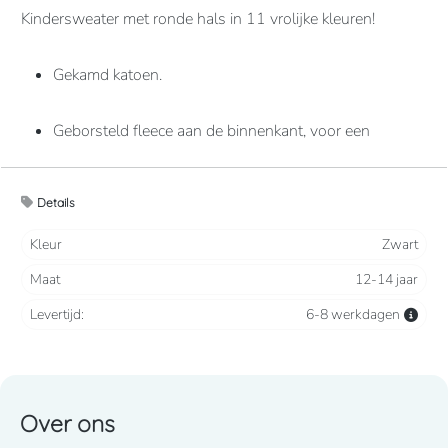
Kindersweater met ronde hals in 11 vrolijke kleuren!
Gekamd katoen.
Geborsteld fleece aan de binnenkant, voor een
optimaal comfort.
Details
Casual en ideaal voor dagelijks gebruik.
Kleur
Zwart
80% katoen / 20% polyester
Maat
12-14 jaar
Levertijd:
6-8 werkdagen
280 grams
Over ons