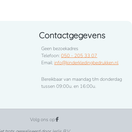
Contactgegevens
Geen bezoekadres
Telefoon:
050 - 205 33 07
Email:
info@kinderkledingbedrukken.nl
Bereikbaar van maandag t/m donderdag
tussen 09:00u. en 16:00u.
Volg ons op:
t trots gerealiseerd door
Jerlis B.V.