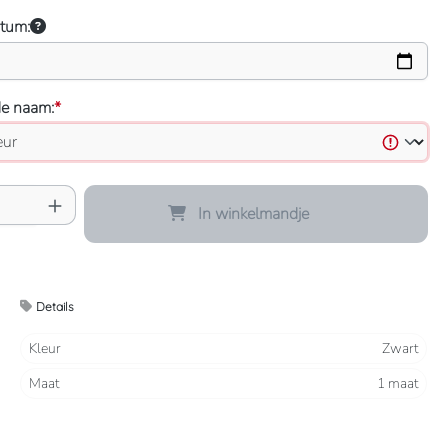
atum:
de naam:
*
oeveelheid: Voer de gewenste hoeveelheid 
In winkelmandje
Details
Kleur
Zwart
Maat
1 maat