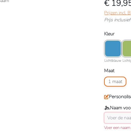
€ 19,9
Prijzen incl.
Prijs inclusi
Selecteer
Kleur
Kleuroptie: L
Kleu
Lichtbla
Lichtblauw
Licht
Selecteer
Maat
Maatoptie: 1
1 maat
Personalis
Naam voor
Voer een naam 