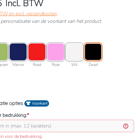
5
Incl. BTW
 BTW en excl. verzendkosten
ef personalisatie van de voorkant van het product.
ichtblauw
roptie: Lichtgroen
Kleuroptie: Marine
Kleuroptie: Rood
Kleuroptie: Roze
Kleuroptie: Wit
Kleuroptie: Zwart
uw
Lichtgroen
Marine
Rood
Roze
Wit
Zwart
groen
Marine
Rood
Roze
Wit
Zwart
 maat
atie opties
Voorkant
 bedrukking:
*
in voor de bedrukking.