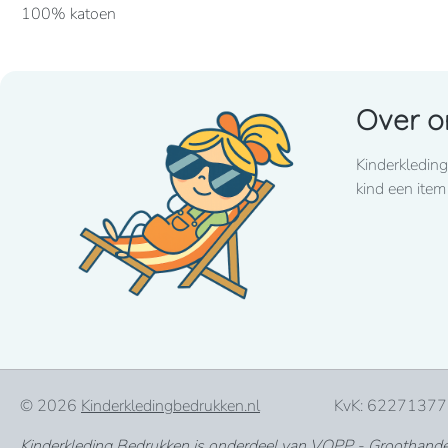
100% katoen
Verstelbaar met metalen sluiting aan de hals. Grote zak aan d
Over o
1 maat
Kinderkleding
kind een item
© 2026
Kinderkledingbedrukken.nl
KvK: 62271377
Kinderkleding Bedrukken is onderdeel van VOPP - Groothandel 