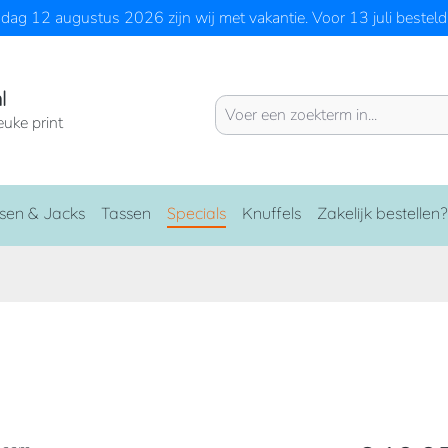
ag 12 augustus 2026 zijn wij met vakantie. Voor 13 juli besteld 
l
euke print
sen & Jacks
Tassen
Specials
Knuffels
Zakelijk bestellen?