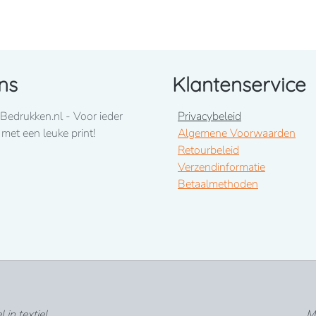
e voorkant met 2 vakken
ns
Klantenservice
Bedrukken.nl - Voor ieder
Privacybeleid
 met een leuke print!
Algemene Voorwaarden
Retourbeleid
Verzendinformatie
Betaalmethoden
in textiel
Me