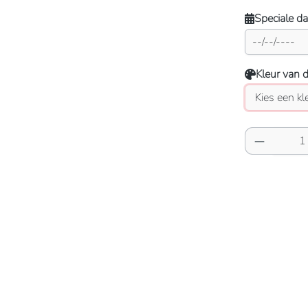
Speciale d
Kleur van 
Producth