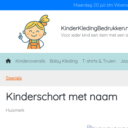
Maandag 20 juli t/m Woensd
naar de hoofdinhoud
Ga naar de zoekopdracht
Ga naar de hoofdnavigatie
KinderKledingBedrukken.n
Voor ieder kind een item met een l
Home
Kinderoveralls
Baby Kleding
T-shirts & Truien
Jas
Specials
Kinderschort met naam
Huismerk