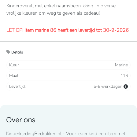
Kinderoverall met enkel naamsbedrukking. In diverse
vrolijke kleuren om weg te geven als cadeau!
LET OP! Item marine 86 heeft een levertijd tot 30-9-2026
Overalls 65% polyester, 35% katoen. 260 grams/m2.
Details
Verdekte 2-weg ritssluiting en elastiek in rug/taille.
2 borstzakken met klep, 2 zijzakken, 2 intasten, achterzak
Kleur
Marine
en duimstokzak.
Maat
116
Levertijd
8-10 werkdagen
mits voorradig bij de fabrikant
Levertijd:
6-8 werkdagen
Lettertype wat standaard wordt toegepast: CooperBlack
Over ons
Voor spoed levering dient u altijd telefonisch contact met
KinderkledingBedrukken.nl - Voor ieder kind een item met
ons op te nemen! 050-2053307