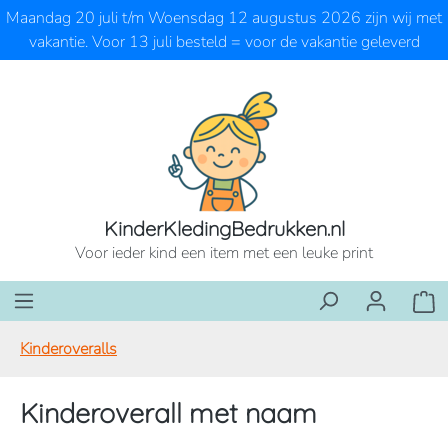
Maandag 20 juli t/m Woensdag 12 augustus 2026 zijn wij met
Ga naar de hoofdinhoud
vakantie. Voor 13 juli besteld = voor de vakantie geleverd
KinderKledingBedrukken.nl
Voor ieder kind een item met een leuke print
Wink
Kinderoveralls
Kinderoverall met naam