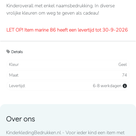
Kinderoverall met enkel naamsbedrukking. In diverse
vrolijke kleuren om weg te geven als cadeau!
LET OP! Item marine 86 heeft een levertijd tot 30-9-2026
Overalls 65% polyester, 35% katoen. 260 grams/m2.
Details
Verdekte 2-weg ritssluiting en elastiek in rug/taille.
2 borstzakken met klep, 2 zijzakken, 2 intasten, achterzak
Kleur
Geel
en duimstokzak.
Maat
74
Levertijd
8-10 werkdagen
mits voorradig bij de fabrikant
Levertijd:
6-8 werkdagen
Lettertype wat standaard wordt toegepast: CooperBlack
Over ons
Voor spoed levering dient u altijd telefonisch contact met
KinderkledingBedrukken.nl - Voor ieder kind een item met
ons op te nemen! 050-2053307