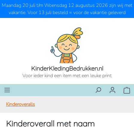
Maandag 20 juli t/m Woensdag 12 augustus 2026 zijn wij met
Ga naar de hoofdinhoud
vakantie. Voor 13 juli besteld = voor de vakantie geleverd
KinderKledingBedrukken.nl
Voor ieder kind een item met een leuke print
Wink
Kinderoveralls
Kinderoverall met naam