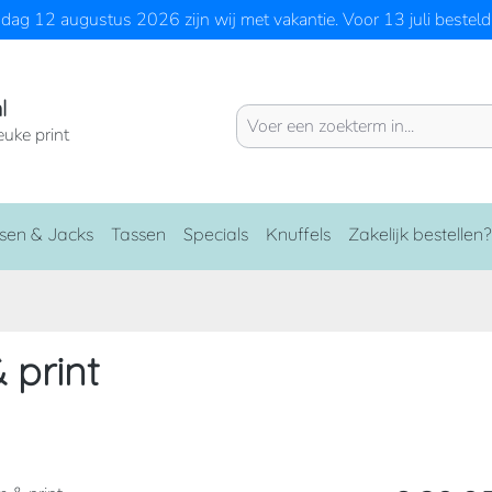
ag 12 augustus 2026 zijn wij met vakantie. Voor 13 juli besteld 
l
euke print
sen & Jacks
Tassen
Specials
Knuffels
Zakelijk bestellen?
 print