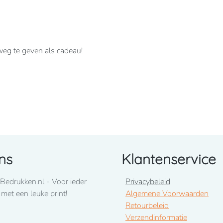
 weg te geven als cadeau!
uimstokzak.
ns
Klantenservice
Bedrukken.nl - Voor ieder
Privacybeleid
ons op te nemen! 050-2053307
 met een leuke print!
Algemene Voorwaarden
Retourbeleid
uari 2026
Verzendinformatie