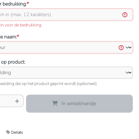
 bedrukking:
*
in voor de bedrukking.
de naam:
*
 op product:
eelding die op het product geprint wordt (optioneel)
oeveelheid: Voer de gewenste hoeveelheid 
In winkelmandje
Details