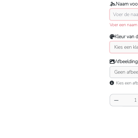
Naam voor
Voer een naam 
Kleur van 
Afbeelding
Kies een afb
Producth