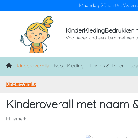
Maandag 20 juli t/m Woensd
naar de hoofdinhoud
Ga naar de zoekopdracht
Ga naar de hoofdnavigatie
KinderKledingBedrukken.n
Voor ieder kind een item met een l
Home
Kinderoveralls
Baby Kleding
T-shirts & Truien
Jas
Kinderoveralls
Kinderoverall met naam &
Huismerk