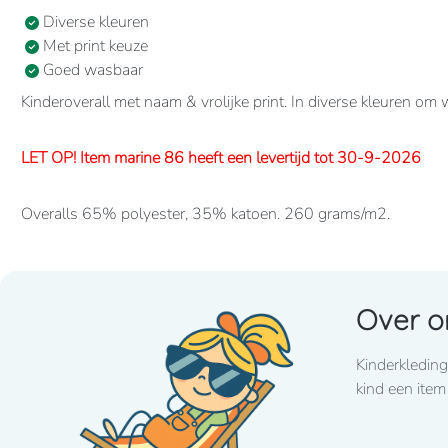
Diverse kleuren
Met print keuze
Goed wasbaar
Kinderoverall met naam & vrolijke print. In diverse kleuren om
LET OP! Item marine 86 heeft een levertijd tot 30-9-2026
Overalls 65% polyester, 35% katoen. 260 grams/m2.
Verdekte 2-weg ritssluiting en elastiek in rug/taille.
2 borstzakken met klep, 2 zijzakken, 2 intasten, achterzak en d
Over o
Lettertype wat standaard wordt toegepast: CooperBlack
Kinderkleding
Voor spoed levering dient u altijd telefonisch contact met 
kind een item
LET OP! Item fuchsia 86 heeft een lange levertijd tot eind jan