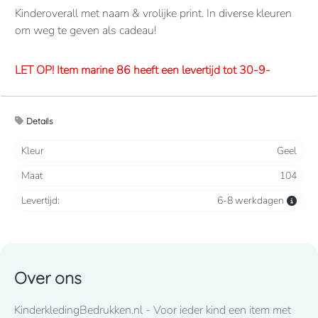
Kinderoverall met naam & vrolijke print. In diverse kleuren
om weg te geven als cadeau!
LET OP! Item marine 86 heeft een levertijd tot 30-9-
2026
Details
Overalls 65% polyester, 35% katoen. 260 grams/m2.
Verdekte 2-weg ritssluiting en elastiek in rug/taille.
Kleur
Geel
2 borstzakken met klep, 2 zijzakken, 2 intasten, achterzak
Maat
104
en duimstokzak.
Levertijd:
6-8 werkdagen
Lettertype wat standaard wordt toegepast: CooperBlack
Voor spoed levering dient u altijd telefonisch contact met
ons op te nemen! 050-2053307
Over ons
LET OP! Item fuchsia 86 heeft een lange levertijd tot eind
KinderkledingBedrukken.nl - Voor ieder kind een item met