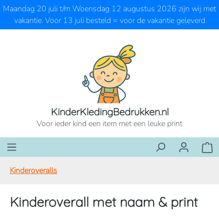
Maandag 20 juli t/m Woensdag 12 augustus 2026 zijn wij met
Ga naar de hoofdinhoud
vakantie. Voor 13 juli besteld = voor de vakantie geleverd
KinderKledingBedrukken.nl
Voor ieder kind een item met een leuke print
Wink
Kinderoveralls
Kinderoverall met naam & print