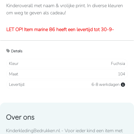
Kinderoverall met naam & vrolijke print. In diverse kleuren
om weg te geven als cadeau!
LET OP! Item marine 86 heeft een levertijd tot 30-9-
2026
Details
Overalls 65% polyester, 35% katoen. 260 grams/m2.
Verdekte 2-weg ritssluiting en elastiek in rug/taille.
Kleur
Fuchsia
2 borstzakken met klep, 2 zijzakken, 2 intasten, achterzak
Maat
104
en duimstokzak.
Levertijd:
6-8 werkdagen
Lettertype wat standaard wordt toegepast: CooperBlack
Voor spoed levering dient u altijd telefonisch contact met
ons op te nemen! 050-2053307
Over ons
LET OP! Item fuchsia 86 heeft een lange levertijd tot eind
KinderkledingBedrukken.nl - Voor ieder kind een item met