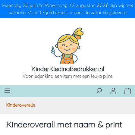
Maandag 20 juli t/m Woensdag 12 augustus 2026 zijn wij met
Ga naar de hoofdinhoud
vakantie. Voor 13 juli besteld = voor de vakantie geleverd
KinderKledingBedrukken.nl
Voor ieder kind een item met een leuke print
Wink
Kinderoveralls
Kinderoverall met naam & print