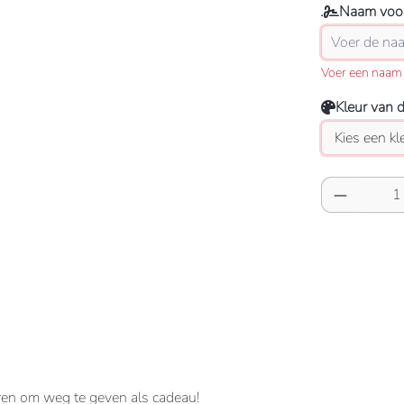
Naam voor
Voer een naam 
Kleur van 
Producth
uren om weg te geven als cadeau!