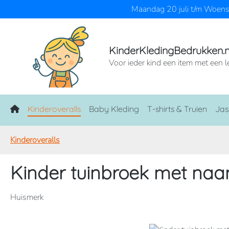
Maandag 20 juli t/m Woensd
naar de hoofdinhoud
Ga naar de zoekopdracht
Ga naar de hoofdnavigatie
KinderKledingBedrukken.n
Voor ieder kind een item met een l
Home
Kinderoveralls
Baby Kleding
T-shirts & Truien
Jas
Kinderoveralls
Kinder tuinbroek met na
Huismerk