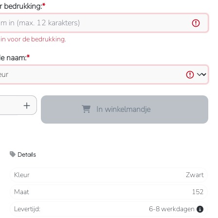
 bedrukking:
*
in voor de bedrukking.
de naam:
*
oeveelheid: Voer de gewenste hoeveelheid 
In winkelmandje
Details
Kleur
Zwart
Maat
152
Levertijd:
6-8 werkdagen