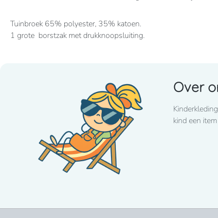
Tuinbroek 65% polyester, 35% katoen.
1 grote borstzak met drukknoopsluiting.
2 steekzakken, 2 intasten, achterzak en duimstokzak
Verkrijgbaar vanaf maat 86 t/m 164
Over o
Wij drukken standaard met lettertype CooperBlack
Kinderkleding
kind een item
Voor spoed levering dient u altijd telefonisch contact met 