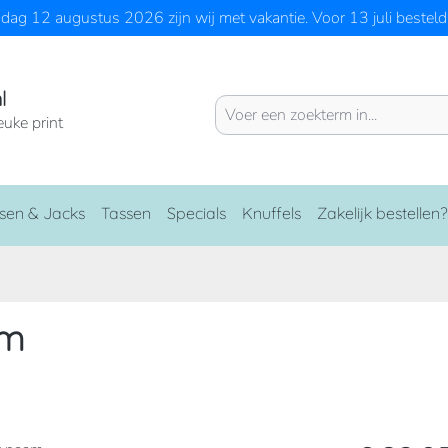
ag 12 augustus 2026 zijn wij met vakantie. Voor 13 juli besteld 
l
euke print
sen & Jacks
Tassen
Specials
Knuffels
Zakelijk bestellen?
am