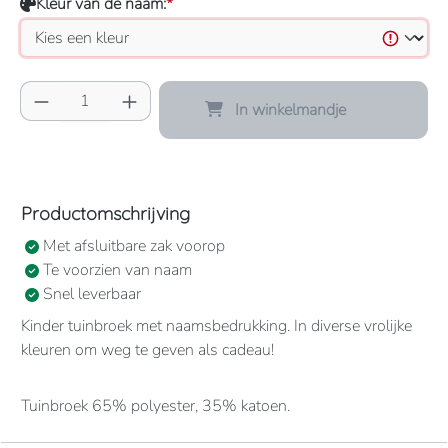
Kleur van de naam:
*
Producthoeveelheid: Voer de gewenste hoeve
In winkelmandje
Productomschrijving
Met afsluitbare zak voorop
Te voorzien van naam
Snel leverbaar
Kinder tuinbroek met naamsbedrukking. In diverse vrolijke
kleuren om weg te geven als cadeau!
Tuinbroek 65% polyester, 35% katoen.
1 grote borstzak met drukknoopsluiting.