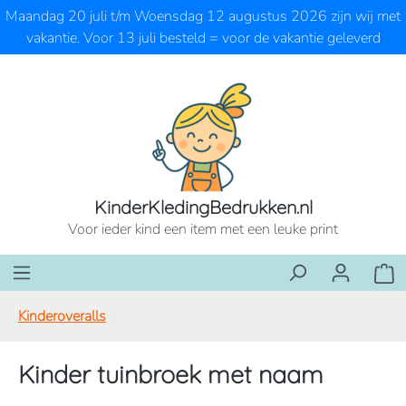
Maandag 20 juli t/m Woensdag 12 augustus 2026 zijn wij met
Ga naar de hoofdinhoud
vakantie. Voor 13 juli besteld = voor de vakantie geleverd
KinderKledingBedrukken.nl
Voor ieder kind een item met een leuke print
Wink
Kinderoveralls
Kinder tuinbroek met naam