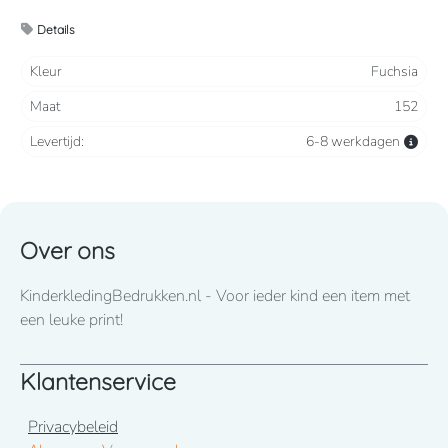
2 steekzakken, 2 intasten, achterzak en duimstokzak
Details
Verkrijgbaar vanaf maat 86 t/m 164
Kleur
Fuchsia
Maat
152
Wij drukken standaard met lettertype CooperBlack
Levertijd:
6-8 werkdagen
Voor spoed levering dient u altijd telefonisch contact met
ons op te nemen! 050-2053307
Over ons
KinderkledingBedrukken.nl - Voor ieder kind een item met
een leuke print!
Klantenservice
Privacybeleid