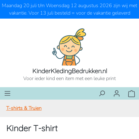
Maandag 20 juli t/m Woensdag 12 augustus 2026 zijn wij met
Ga naar de hoofdinhoud
vakantie. Voor 13 juli besteld = voor de vakantie geleverd
KinderKledingBedrukken.nl
Voor ieder kind een item met een leuke print
Wink
T-shirts & Truien
Kinder T-shirt