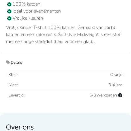
100% katoen
Ideal voor evenementen
Vrolijke kleuren
Vrolijk Kinder T-shirt 100% katoen. Gemaakt van zacht
katoen en een katoenmix. Softstyle Midweight is een stof
met een hoge steekdichtheid voor een glad
bedrukkingsvlak. De zachte ringgesponnen stof voelt
aangenaam op de huid. Zonder stiksel, minder breed, kraag
met ribboord. Nektape in de kraag en aan de schouders,
Details
voor meer comfort en duurzaamheid.
Kleur
Oranje
Maat
3-4 jaar
Levertijd:
6-8 werkdagen
Over ons