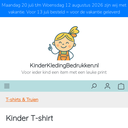
Maandag 20 juli t/m Woensdag 12 augustus 2026 zijn wij met
Ga naar de hoofdinhoud
vakantie. Voor 13 juli besteld = voor de vakantie geleverd
KinderKledingBedrukken.nl
Voor ieder kind een item met een leuke print
Wink
T-shirts & Truien
Kinder T-shirt