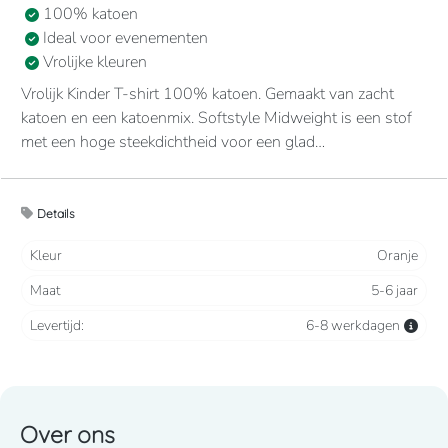
100% katoen
Ideal voor evenementen
Vrolijke kleuren
Vrolijk Kinder T-shirt 100% katoen. Gemaakt van zacht
katoen en een katoenmix. Softstyle Midweight is een stof
met een hoge steekdichtheid voor een glad
bedrukkingsvlak. De zachte ringgesponnen stof voelt
aangenaam op de huid. Zonder stiksel, minder breed, kraag
met ribboord. Nektape in de kraag en aan de schouders,
Details
voor meer comfort en duurzaamheid.
Kleur
Oranje
Maat
5-6 jaar
Levertijd:
6-8 werkdagen
Over ons